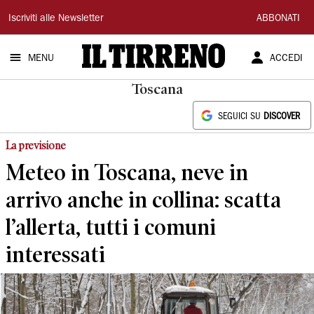
Il
Iscriviti alle Newsletter
ABBONATI
Tirreno
MENU
ACCEDI
Toscana
SEGUICI SU
DISCOVER
La previsione
Meteo in Toscana, neve in
arrivo anche in collina: scatta
l’allerta, tutti i comuni
interessati