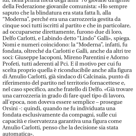
lui, nella prima metà degli anni '70 giovane dirigente
della Federazione giovanile comunista: «Ho sempre
saputo che la blindatura era stata fatta lì, alla
“Moderna”, perché era una carrozzeria gestita da
cinque soci tutti iscritti al partito e che in particolare,
ad occuparsene direttamente, furono due di loro,
Delfo Carlotti, e Labindo detto “Lindo” Galli», spiega.
Nomi e numeri coincidono: la “Moderna”, infatti, fu
fondata, oltreché da Carlotti e Galli, anche da altri tre
soci: Giuseppe Iacoponi, Mireno Parentini e Adorno
Profeti, tutti aderenti al Pci. E il motivo per cui fu
scelta proprio quella è riconducibile anche alla figura
di Amulio Carlotti, già sindaco di Calcinaia, punto di
riferimento del partito nel territorio fornacettese e,
nel caso specifico, anche fratello di Delfo. «Già trovare
una carrozzeria in grado di fare quel tipo di lavoro,
all'epoca, non doveva essere semplice – prosegue
Orsini -: quindi, quando ne fu individuata una
fondata esclusivamente da compagni, sulle cui
capacità e riservatezza garantiva una figura come
Amulio Carlotti, penso che la decisione sia stata
automatica».