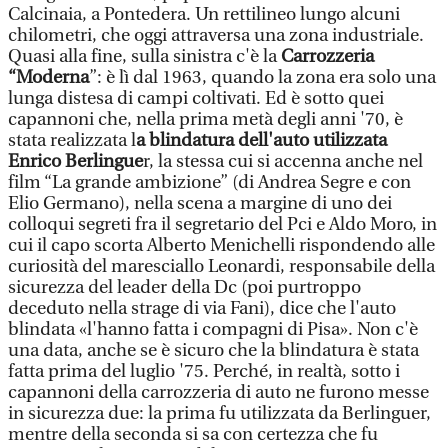
Calcinaia, a Pontedera. Un rettilineo lungo alcuni
chilometri, che oggi attraversa una zona industriale.
Quasi alla fine, sulla sinistra c'è la
Carrozzeria
“Moderna
”: è lì dal 1963, quando la zona era solo una
lunga distesa di campi coltivati. Ed è sotto quei
capannoni che, nella prima metà degli anni '70, è
stata realizzata l
a blindatura dell'auto utilizzata
Enrico Berlingue
r, la stessa cui si accenna anche nel
film “La grande ambizione” (di Andrea Segre e con
Elio Germano), nella scena a margine di uno dei
colloqui segreti fra il segretario del Pci e Aldo Moro, in
cui il capo scorta Alberto Menichelli rispondendo alle
curiosità del maresciallo Leonardi, responsabile della
sicurezza del leader della Dc (poi purtroppo
deceduto nella strage di via Fani), dice che l'auto
blindata «l'hanno fatta i compagni di Pisa». Non c'è
una data, anche se è sicuro che la blindatura è stata
fatta prima del luglio '75. Perché, in realtà, sotto i
capannoni della carrozzeria di auto ne furono messe
in sicurezza due: la prima fu utilizzata da Berlinguer,
mentre della seconda si sa con certezza che fu