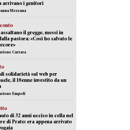
ia arrivano i genitori
vanna Mezzana
cconto
i assaltano il gregge, messi in
dalla pastora: «Così ho salvato le
pecore»
azione Carrara
sto
di solidarietà sul web per
ele, il 18enne investito da un
a
azione Empoli
itto
uto di 32 anni ucciso in cella nel
re di Prato: era appena arrivato
Dogaia