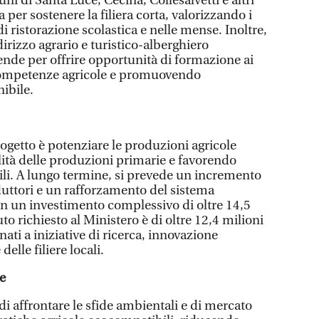
uni di Santa Luce, Cecina, Collesalvetti e altri
a per sostenere la filiera corta, valorizzando i
 di ristorazione scolastica e nelle mense. Inoltre,
dirizzo agrario e turistico-alberghiero
ende per offrire opportunità di formazione ai
competenze agricole e promuovendo
ibile.
rogetto è potenziare le produzioni agricole
lità delle produzioni primarie e favorendo
bili. A lungo termine, si prevede un incremento
oduttori e un rafforzamento del sistema
on un investimento complessivo di oltre 14,5
uto richiesto al Ministero è di oltre 12,4 milioni
ati a iniziative di ricerca, innovazione
elle filiere locali.
ne
i affrontare le sfide ambientali e di mercato