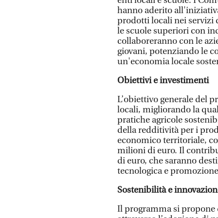
enti locali e scuole. I Com
hanno aderito all'iniziativ
prodotti locali nei servizi
le scuole superiori con in
collaboreranno con le azi
giovani, potenziando le 
un'economia locale sosten
Obiettivi e investimenti
L’obiettivo generale del p
locali, migliorando la qua
pratiche agricole sosteni
della redditività per i pr
economico territoriale, c
milioni di euro. Il contrib
di euro, che saranno destin
tecnologica e promozione d
Sostenibilità e innovazio
Il programma si propone d