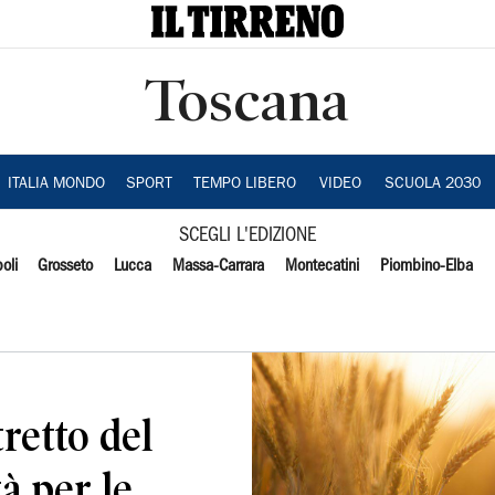
Toscana
ITALIA MONDO
SPORT
TEMPO LIBERO
VIDEO
SCUOLA 2030
SCEGLI L'EDIZIONE
oli
Grosseto
Lucca
Massa-Carrara
Montecatini
Piombino-Elba
retto del
à per le