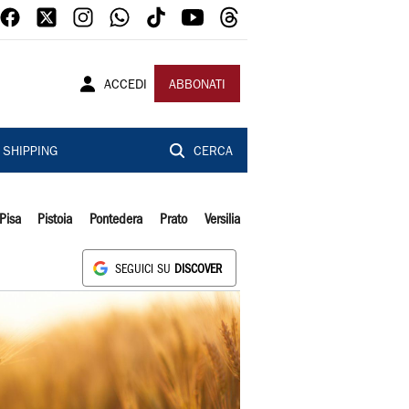
ACCEDI
ABBONATI
SHIPPING
CERCA
Pisa
Pistoia
Pontedera
Prato
Versilia
SEGUICI SU
DISCOVER