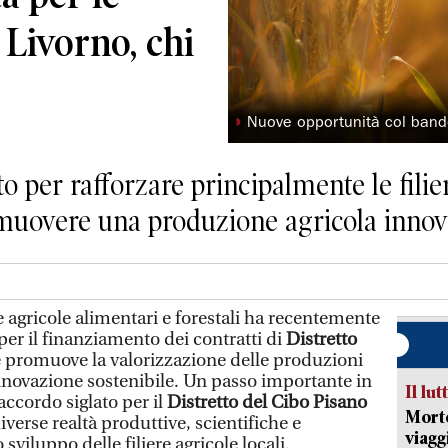
 Livorno, chi
◗
Nuove opportunità col bando
 per rafforzare principalmente le filier
omuovere una produzione agricola innova
he agricole alimentari e forestali ha recentemente
er il finanziamento dei contratti di
Distretto
he promuove la valorizzazione delle produzioni
innovazione sostenibile. Un passo importante in
Il lut
accordo siglato per il
Distretto del Cibo Pisano
Morto
iverse realtà produttive, scientifiche e
viagg
o sviluppo delle filiere agricole locali.