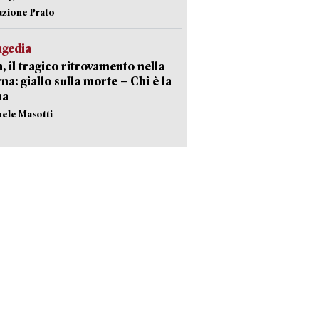
azione Prato
agedia
, il tragico ritrovamento nella
rna: giallo sulla morte – Chi è la
ma
hele Masotti