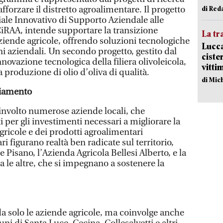
fforzare il distretto agroalimentare. Il progetto
di Red
iale Innovativo di Supporto Aziendale alle
CiRAA, intende supportare la transizione
La tr
aziende agricole, offrendo soluzioni tecnologiche
Lucca
ni aziendali. Un secondo progetto, gestito dal
ciste
novazione tecnologica della filiera olivoleicola,
vitti
a produzione di olio d’oliva di qualità.
di Mic
ziamento
involto numerose aziende locali, che
per gli investimenti necessari a migliorare la
gricole e dei prodotti agroalimentari
ari figurano realtà ben radicate sul territorio,
 Pisano, l’Azienda Agricola Bellesi Alberto, e la
ra le altre, che si impegnano a sostenere la
 solo le aziende agricole, ma coinvolge anche