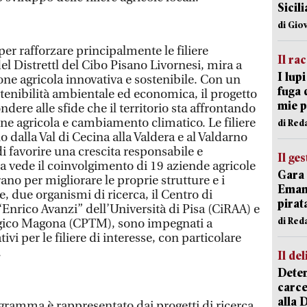
Sicil
di Gio
er rafforzare principalmente le filiere
Il ra
del Distrettl del Cibo Pisano Livornesi, mira a
I lup
e agricola innovativa e sostenibile. Con un
fuga 
stenibilità ambientale ed economica, il progetto
mie 
ondere alle sfide che il territorio sta affrontando
ne agricola e cambiamento climatico. Le filiere
di Red
o dalla Val di Cecina alla Valdera e al Valdarno
i favorire una crescita responsabile e
Il ge
 vede il coinvolgimento di 19 aziende agricole
Gara 
ano per migliorare le proprie strutture e i
Emanu
e, due organismi di ricerca, il Centro di
pirat
Enrico Avanzi” dell’Università di Pisa (CiRAA) e
di Red
ogico Magona (CPTM), sono impegnati a
vi per le filiere di interesse, con particolare
.
Il del
Deten
carce
alla 
gramma è rappresentato dai progetti di ricerca