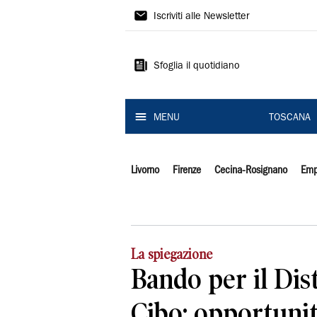
Il
Iscriviti alle Newsletter
Tirreno
Sfoglia il quotidiano
MENU
TOSCANA
Livorno
Firenze
Cecina-Rosignano
Emp
La spiegazione
Bando per il Dist
Cibo: opportunit