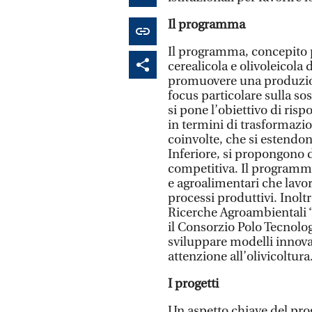
Il programma
Il programma, concepito p
cerealicola e olivoleicola 
promuovere una produzion
focus particolare sulla so
si pone l’obiettivo di risp
in termini di trasformazio
coinvolte, che si estendon
Inferiore, si propongono d
competitiva. Il programma
e agroalimentari che lavor
processi produttivi. Inoltr
Ricerche Agroambientali “
il Consorzio Polo Tecnol
sviluppare modelli innovati
attenzione all’olivicoltura
I progetti
Un aspetto chiave del pro