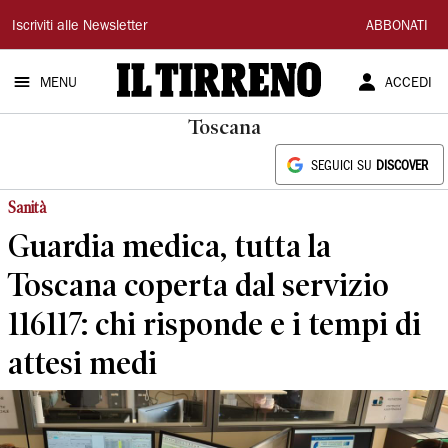
Il
Iscriviti alle Newsletter
ABBONATI
Tirreno
MENU
ACCEDI
Toscana
SEGUICI SU
DISCOVER
Sanità
Guardia medica, tutta la
Toscana coperta dal servizio
116117: chi risponde e i tempi di
attesi medi