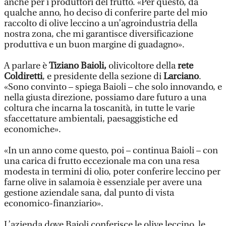
anche per i produttori del frutto. «Per questo, da
qualche anno, ho deciso di conferire parte del mio
raccolto di olive leccino a un’agroindustria della
nostra zona, che mi garantisce diversificazione
produttiva e un buon margine di guadagno».
A parlare è
Tiziano Baioli,
olivicoltore della
rete
Coldiretti
, e presidente della sezione di
Larciano
.
«Sono convinto – spiega Baioli – che solo innovando, e
nella giusta direzione, possiamo dare futuro a una
coltura che incarna la toscanità, in tutte le varie
sfaccettature ambientali, paesaggistiche ed
economiche».
«In un anno come questo, poi – continua Baioli – con
una carica di frutto eccezionale ma con una resa
modesta in termini di olio, poter conferire leccino per
farne olive in salamoia è essenziale per avere una
gestione aziendale sana, dal punto di vista
economico-finanziario».
L’azienda dove Baioli conferisce le olive leccino, le