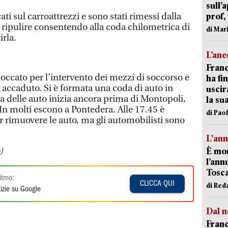
sull’
cati sul carroattrezzi e sono stati rimessi dalla
prof,
 ripulire consentendo alla coda chilometrica di
di Mar
irla.
L’an
Franc
bloccato per l’intervento dei mezzi di soccorso e
ha fin
 accaduto. Si è formata una coda di auto in
uscir
a delle auto inizia ancora prima di Montopoli,
la su
. In molti escono a Pontedera. Alle 17.45 è
di Pao
per rimuovere le auto, ma gli automobilisti sono
L'an
)
È mor
l’ann
Tosca
itmo:
CLICCA QUI
di Red
izie su Google
Dal n
Franc