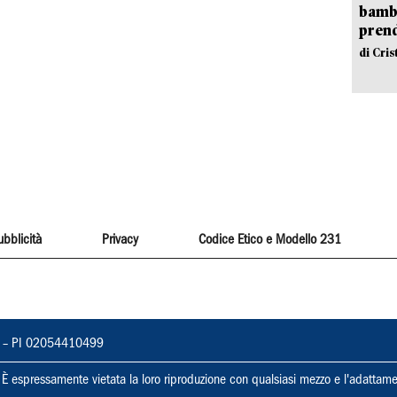
bambi
pren
di Cri
ubblicità
Privacy
Codice Etico e Modello 231
vorno – PI 02054410499
ti. È espressamente vietata la loro riproduzione con qualsiasi mezzo e l'adattame