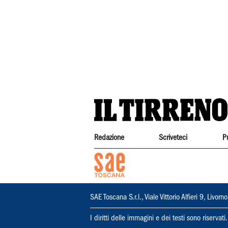
Redazione
Scriveteci
P
SAE Toscana S.r.l., Viale Vittorio Alfieri 9, Li
I diritti delle immagini e dei testi sono riserva