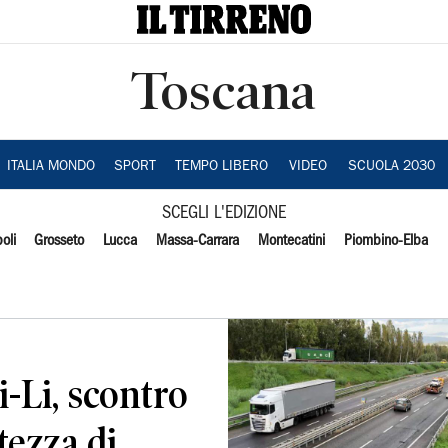
Toscana
ITALIA MONDO
SPORT
TEMPO LIBERO
VIDEO
SCUOLA 2030
SCEGLI L'EDIZIONE
oli
Grosseto
Lucca
Massa-Carrara
Montecatini
Piombino-Elba
i-Li, scontro
ltezza di