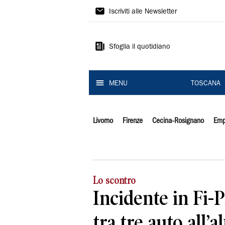
Il
Iscriviti alle Newsletter
Tirreno
Sfoglia il quotidiano
MENU
TOSCANA
Livorno
Firenze
Cecina-Rosignano
Emp
Lo scontro
Incidente in Fi-P
tra tre auto all’a