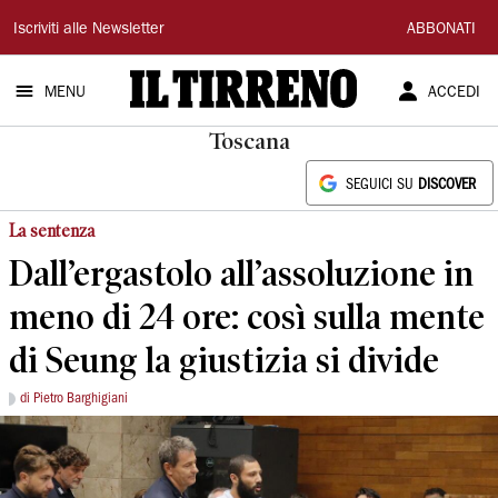
Il
Iscriviti alle Newsletter
ABBONATI
Tirreno
MENU
ACCEDI
Toscana
SEGUICI SU
DISCOVER
La sentenza
Dall’ergastolo all’assoluzione in
meno di 24 ore: così sulla mente
di Seung la giustizia si divide
di Pietro Barghigiani