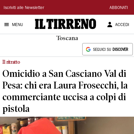
Il
Iscriviti alle Newsletter
ABBONATI
Tirreno
MENU
ACCEDI
Toscana
SEGUICI SU
DISCOVER
Il ritratto
Omicidio a San Casciano Val di
Pesa: chi era Laura Frosecchi, la
commerciante uccisa a colpi di
pistola