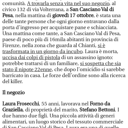
comunità.
A trovarla senza vita nel suo negozio
, al
civico 132 di via Volterrana, a
San Casciano Val di
Pesa
, nella mattina di
giovedì 17 ottobre
, è stata una
delle tante persone che ogni giorno entravano dalla
porta d’ingresso per acquistare pane e schiacciata.
Una mattina come tante, a San Casciano Val di Pesa,
paese di poco più di 16mila abitanti in provincia di
Firenze, nella zona che guarda al Chianti,
si è
trasformata in un giorno da incubo
. Laura è morta,
uccisa dai colpi di pistola
di un assassino ignoto:
potrebbe trattarsi di un familiare,
si sospetta che sia
stato il nipote 22enne
, che dopo l’omicidio si sarebbe
barricato in casa. Le forze dell’ordine sono alla ricerca
del killer.
Il negozio
Laura Frosecchi
, 55 anni,
lavorava nel
Forno da
Graziella
, di proprietà del marito,
Stefano Bettoni
. I
due hanno due figli. Una piccola attività di generi
alimentari, un luogo storico del tessuto commerciale
di San Casciano Val di Pesa. Laura era una di quelle