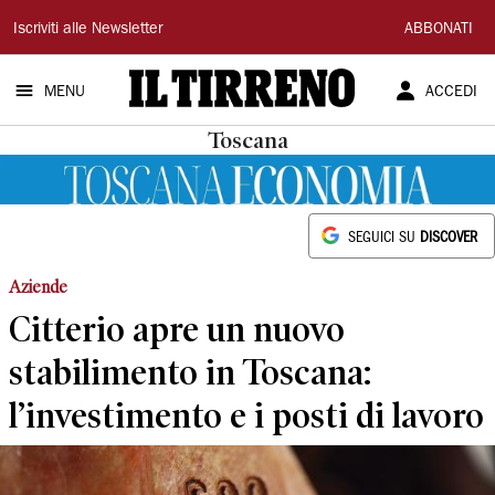
Il
Iscriviti alle Newsletter
ABBONATI
Tirreno
MENU
ACCEDI
Toscana
SEGUICI SU
DISCOVER
Aziende
Citterio apre un nuovo
stabilimento in Toscana:
l’investimento e i posti di lavoro