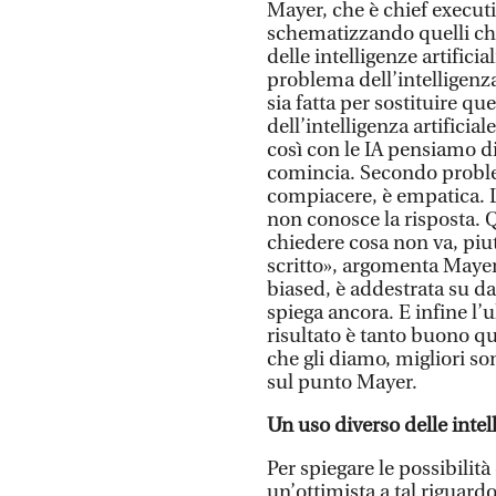
Mayer, che è chief executiv
schematizzando quelli che
delle intelligenze artifici
problema dell’intelligenz
sia fatta per sostituire qu
dell’intelligenza artificial
così con le IA pensiamo d
comincia. Secondo proble
compiacere, è empatica. 
non conosce la risposta. 
chiedere cosa non va, piu
scritto», argomenta Mayer
biased, è addestrata su da
spiega ancora. E infine l’
risultato è tanto buono qu
che gli diamo, migliori so
sul punto Mayer.
Un uso diverso delle intell
Per spiegare le possibilità
un’ottimista a tal riguard