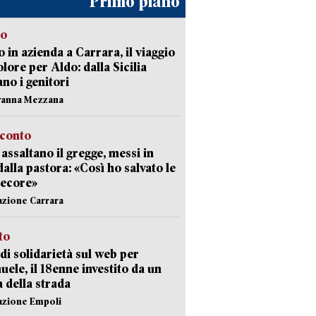
Primo piano
to
 in azienda a Carrara, il viaggio
olore per Aldo: dalla Sicilia
ano i genitori
vanna Mezzana
cconto
i assaltano il gregge, messi in
dalla pastora: «Così ho salvato le
pecore»
azione Carrara
sto
di solidarietà sul web per
ele, il 18enne investito da un
a della strada
azione Empoli