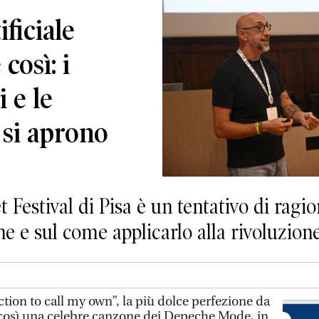
ificiale
così: i
 e le
 si aprono
t Festival di Pisa è un tentativo di ragi
e e sul come applicarlo alla rivoluzione
tion to call my own”, la più dolce perfezione da
osì una celebre canzone dei Depeche Mode, in