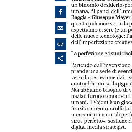
un binomio desiderio-perf
umana. Al panel dell’Inter
Baggis
e
Giuseppe Mayer
questa pulsione verso la 
aspettiamo essere (e un p
delle nuove tecnologie: l’i
dell’imperfezione creativa
La perfezione e i suoi risc
Partendo dall’invenzione 
prende una serie di eventi
verso la perfezione dai ri
contraddittori. «Chqtgpt è
Noi abbiamo bisogno di ve
nazisti furono tentativi d
umani. Il Vajont è un gioc
funzionamento, crollò la d
meccanismi naturali perfe
virus perfetto», sostiene 
digital media strategist.