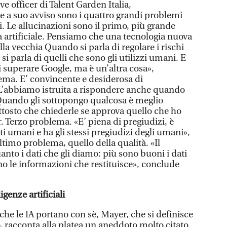
e officer di Talent Garden Italia,
 a suo avviso sono i quattro grandi problemi
ali. Le allucinazioni sono il primo, più grande
a artificiale. Pensiamo che una tecnologia nuova
ella vecchia Quando si parla di regolare i rischi
e si parla di quelli che sono gli utilizzi umani. E
i superare Google, ma è un’altra cosa»,
ma. E’ convincente e desiderosa di
L’abbiamo istruita a rispondere anche quando
Quando gli sottopongo qualcosa è meglio
ttosto che chiederle se approva quello che ho
. Terzo problema. «E’ piena di pregiudizi, è
ti umani e ha gli stessi pregiudizi degli umani»,
ultimo problema, quello della qualità. «Il
anto i dati che gli diamo: più sono buoni i dati
no le informazioni che restituisce», conclude
igenze artificiali
 che le IA portano con sè, Mayer, che si definisce
o, racconta alla platea un aneddoto molto citato