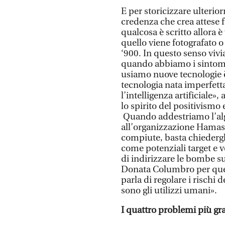
E per storicizzare ulterio
credenza che crea attese f
qualcosa è scritto allora è
quello viene fotografato o
‘900. In questo senso viv
quando abbiamo i sintomi
usiamo nuove tecnologie è 
tecnologia nata imperfett
l’intelligenza artificiale
lo spirito del positivismo
Quando addestriamo l’alg
all’organizzazione Hamas i
compiute, basta chiedergli
come potenziali target e vo
di indirizzare le bombe s
Donata Columbro per quel
parla di regolare i rischi d
sono gli utilizzi umani».
I quattro problemi più gran