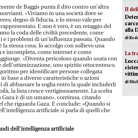
rmente de Baggis punta il dito contro un’altra
Il del
uorvianti. «Viviamo in una società dove se
Deten
 vero, degno di fiducia, e lo stesso vale per
carce
 rappresentato. E non è vero, è un retaggio del
alla 
iamo la coda delle civiltà precedente, come
di Red
 e i problemi di un’influenza passata. Quando
la stessa cosa. Io accolgo con sollievo una
a e incompleta, come internet e come
La tr
», aggiunge. «Diventa pericoloso quando usata con
Lucca
 e dell’ottimizzazione, uno spiritio ottocentesco.
ciste
oritmo per identificare persone collegata
vitti
n base a diverse caratteristiche o azioni
di Mic
 di abbassare la soglia entro la quale includerli
ilà, la lista cresce vertiginosamente. La scelta
u Gaza è di un umano», continua, citando
 che riguarda Gaza. E conclude: «Quando si
ell’intelligenza artificiale si parla di quelli che
di dell’intelligenza artificiale