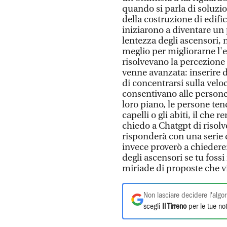
quando si parla di soluzio
della costruzione di edifici
iniziarono a diventare un
lentezza degli ascensori, 
meglio per migliorarne l'ef
risolvevano la percezione
venne avanzata: inserire d
di concentrarsi sulla veloci
consentivano alle persone 
loro piano, le persone ten
capelli o gli abiti, il che 
chiedo a Chatgpt di risolv
risponderà con una serie 
invece proverò a chiedere:
degli ascensori se tu foss
miriade di proposte che v
Non lasciare decidere l'algor
scegli
Il Tirreno
per le tue not