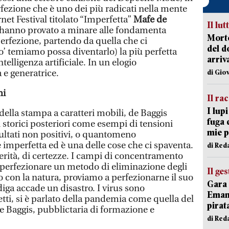
ezione che è uno dei più radicati nella mente
net Festival titolato “Imperfetta”
Mafe de
Il lut
hanno provato a minare alle fondamenta
Morto
perfezione, partendo da quella che ci
del d
o’ temiamo possa diventarlo) la più perfetta
arriv
ntelligenza artificiale. In un elogio
 e generatrice.
di Gio
hi
Il ra
I lup
della stampa a caratteri mobili, de Baggis
fuga 
 storici posteriori come esempi di tensioni
mie 
sultati non positivi, o quantomeno
 imperfetta ed è una delle cose che ci spaventa.
di Red
rità, di certezze. I campi di concentramento
i perfezionare un metodo di eliminazione degli
Il ge
o con la natura, proviamo a perfezionarne il suo
Gara 
iga accade un disastro. I virus sono
Emanu
tti, si è parlato della pandemia come quella del
pirat
de Baggis, pubblictaria di formazione e
di Red