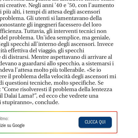
ni creative. Negli anni '40 e '50, con l'aumento
 più alti, i tempi di attesa degli ascensori
 problema. Gli utenti si lamentavano della
nonostante gli ingegneri facessero del loro
ficienza. Tuttavia, gli interventi tecnici non
 del problema. Un'idea semplice, ma geniale,
egli specchi all'interno degli ascensori. Invece
tà effettiva del viaggio, gli specchi
di distrarsi. Mentre aspettavano di arrivare al
devano a guardarsi allo specchio, a sistemarsi i
rendeva l'attesa molto più tollerabile. «Se io
ere il problema della velocità degli ascensori mi
di questioni tecniche, molto specifiche. Se
 “Come risolveresti il problema della lentezza
i il Dalai Lama?”, ed ecco che vedrete una
i stupiranno», conclude.
itmo:
CLICCA QUI
izie su Google