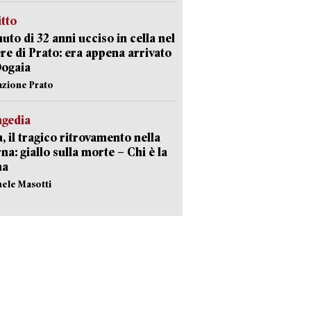
itto
uto di 32 anni ucciso in cella nel
re di Prato: era appena arrivato
Dogaia
azione Prato
agedia
, il tragico ritrovamento nella
rna: giallo sulla morte – Chi è la
ma
hele Masotti