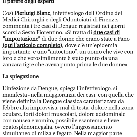
Il parere degli esperti
Così
Pierluigi Blanc
, infettivologo dell’Ordine dei
Medici Chirurghi e degli Odontoiatri di Firenze,
commenta i tre casi di Dengue registrati nei giorni
scorsi a Sesto Fiorentino. «Si tratta di
due casi di
“importazione”
di due donne che erano state a Fano
(qui l'articolo completo)
, dove c'è un’epidemia
importante, e uno “autoctono”, un uomo che vive con
loro e che verosimilmente è stato punto da una
zanzara tigre che aveva punto prima le due donne».
La spiegazione
L’infezione da Dengue, spiega l’infettivologo, si
manifesta «nella maggioranza dei casi, con quella che
viene definita la Dengue classica caratterizzata da
febbre alta improvvisa, mal di testa, dolore nella zona
oculare, forti dolori muscolari, dolore addominale
con nausea e vomito, possibile esantema e lieve
epatosplenomegalia, ovvero l'ingrossamento
simultaneo di milza e fegato. Nella maggior parte