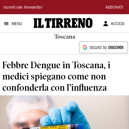
Il
Iscriviti alle Newsletter
ABBONATI
Tirreno
MENU
ACCEDI
Toscana
SEGUICI SU
DISCOVER
Febbre Dengue in Toscana, i
medici spiegano come non
confonderla con l’influenza