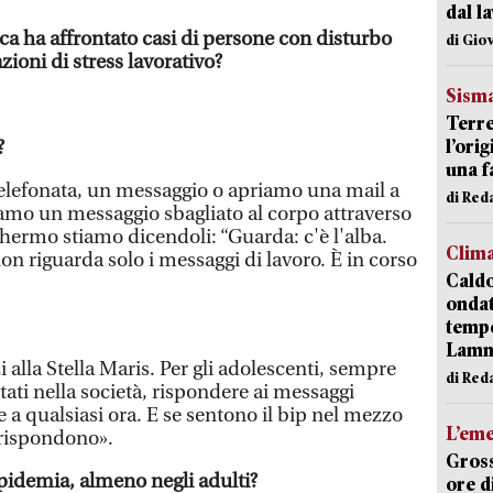
dal l
ca ha affrontato casi di persone con disturbo
di Gio
zioni di stress lavorativo?
Sism
Terre
l’ori
?
una f
lefonata, un messaggio o apriamo una mail a
di Re
iamo un messaggio sbagliato al corpo attraverso
chermo stiamo dicendoli: “Guarda: c'è l'alba.
Clim
non riguarda solo i messaggi di lavoro. È in corso
Caldo
onda
tempe
Lam
 alla Stella Maris. Per gli adolescenti, sempre
di Red
ttati nella società, rispondere ai messaggi
e a qualsiasi ora. E se sentono il bip nel mezzo
L’em
e rispondono».
Gross
pidemia, almeno negli adulti?
ore d