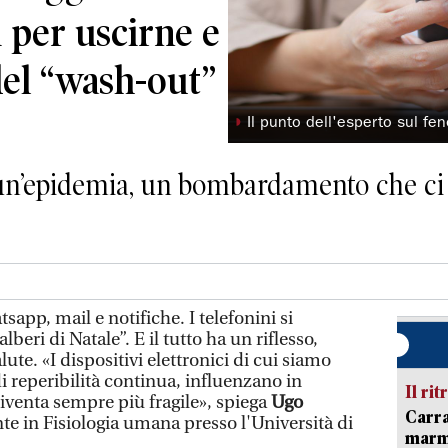
li per uscirne e
del “wash-out”
◗
Il punto dell'esperto sul f
 un’epidemia, un bombardamento che ci 
sapp, mail e notifiche. I telefonini si
eri di Natale”. E il tutto ha un riflesso,
ute. «I dispositivi elettronici di cui siamo
i reperibilità continua, influenzano in
Il rit
diventa sempre più fragile», spiega
Ugo
Carra
te in Fisiologia umana presso l'Università di
marmo