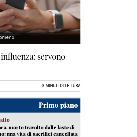
enomeno
influenza: servono
3 MINUTI DI LETTURA
Primo piano
ratto
ra, morto travolto dalle laste di
: una vita di sacrifici cancellata