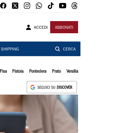
ACCEDI
ABBONATI
SHIPPING
CERCA
Pisa
Pistoia
Pontedera
Prato
Versilia
SEGUICI SU
DISCOVER