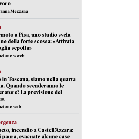
avoro
vanna Mezzana
a
moto a Pisa, uno studio svela
gine della forte scossa: «Attivata
aglia sepolta»
dazione wweb
a
 in Toscana, siamo nella quarta
ta. Quando scenderanno le
rature? La previsione del
ma
azione web
ergenza
eto, incendio a Castell’Azzara:
i paura, evacuate alcune case