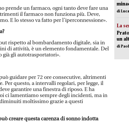
minac
no prende un farmaco, ogni tanto deve fare una
di Luca
trimenti il farmaco non funziona più. Deve,
o. E lo stesso va fatto per l’iperconnessione».
La se
a?
Prato
un al
out rispetto al bombardamento digitale, sia in
di Pao
mini di attività, è un elemento fondamentale. Del
 già gli autotrasportatori».
può guidare per 72 ore consecutive, altrimenti
. Per questo, a intervalli regolari, per legge, il
deve garantire una finestra di riposo. E ha
oi ci lamentiamo sempre degli incidenti, ma in
 diminuiti moltissimo grazie a questi
 può creare questa carenza di sonno indotta