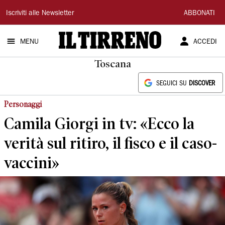
Il
Iscriviti alle Newsletter
ABBONATI
Tirreno
MENU
ACCEDI
Toscana
SEGUICI SU
DISCOVER
Personaggi
Camila Giorgi in tv: «Ecco la
verità sul ritiro, il fisco e il caso-
vaccini»