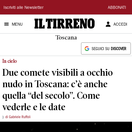
Il
Iscriviti alle Newsletter
ABBONATI
Tirreno
MENU
ACCEDI
Toscana
SEGUICI SU
DISCOVER
In cielo
Due comete visibili a occhio
nudo in Toscana: c’è anche
quella “del secolo”. Come
vederle e le date
di Gabriele Ruffoli