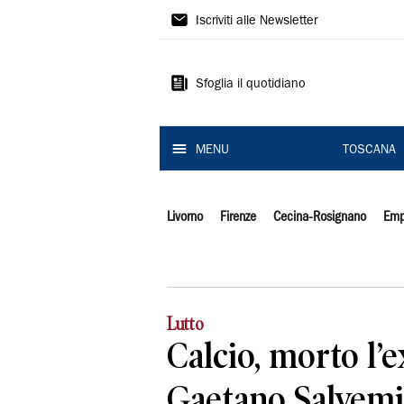
Il
Iscriviti alle Newsletter
Tirreno
Sfoglia il quotidiano
MENU
TOSCANA
Livorno
Firenze
Cecina-Rosignano
Emp
Lutto
Calcio, morto l’e
Gaetano Salvemin