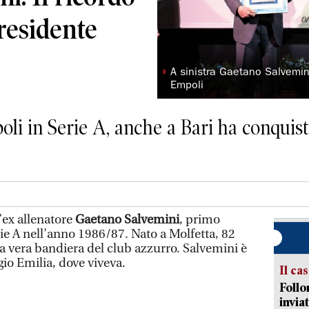
residente
◗
A sinistra Gaetano Salvemini
Empoli
li in Serie A, anche a Bari ha conquist
l’ex allenatore
Gaetano Salvemini
, primo
ie A nell’anno 1986/87. Nato a Molfetta, 82
a vera bandiera del club azzurro. Salvemini è
io Emilia, dove viveva.
Il ca
Follo
inviat