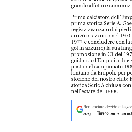
grande affetto e commozio
Prima calciatore dell’Empol
prima storica Serie A. Ga
regista avanzato dai piedi
arrivò in azzurro nel 1970
1977 e concludere con la 
gol in azzurro) la sua lun
promozione in C1 del 1978.
guidando l’Empoli a due s
posto nel campionato 198
lontano da Empoli, per poi
storiche del nostro club:
storica Serie A chiusa co
nell’estate del 1988.
Non lasciare decidere l'algor
scegli
Il Tirreno
per le tue not