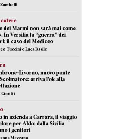
n Zambelli
scutere
e dei Marmi non sarà mai come
». In Versilia la “guerra” dei
i: il caso del Mediceo
teo Tuccini e Luca Basile
era
mbrone-Livorno, nuovo ponte
 Scolmatore: arriva l’ok alla
ttazione
 Cinotti
to
 in azienda a Carrara, il viaggio
olore per Aldo: dalla Sicilia
ano i genitori
vanna Mezzana