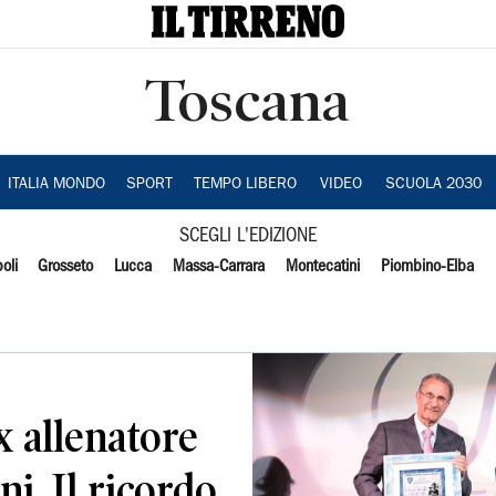
Toscana
ITALIA MONDO
SPORT
TEMPO LIBERO
VIDEO
SCUOLA 2030
SCEGLI L'EDIZIONE
oli
Grosseto
Lucca
Massa-Carrara
Montecatini
Piombino-Elba
x allenatore
i. Il ricordo