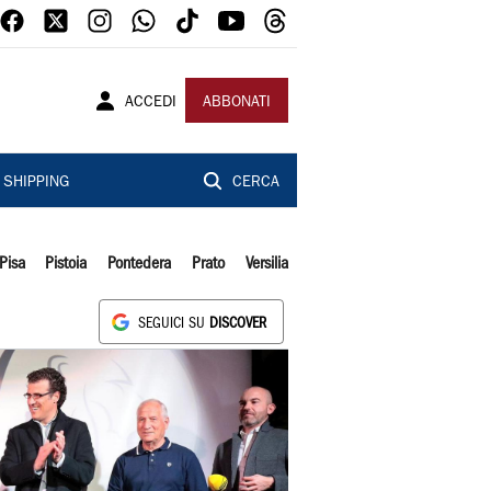
ACCEDI
ABBONATI
SHIPPING
CERCA
Pisa
Pistoia
Pontedera
Prato
Versilia
SEGUICI SU
DISCOVER