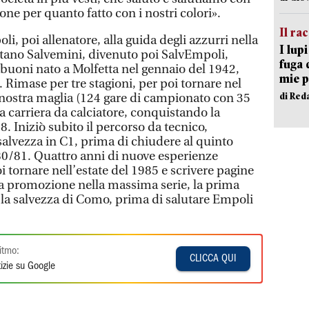
ne per quanto fatto con i nostri colori».
Il ra
i, poi allenatore, alla guida degli azzurri nella
I lup
etano Salvemini, divenuto poi SalvEmpoli,
fuga 
 buoni nato a Molfetta nel gennaio del 1942,
mie 
. Rimase per tre stagioni, per poi tornare nel
di Red
nostra maglia (124 gare di campionato con 35
ga carriera da calciatore, conquistando la
 Iniziò subito il percorso da tecnico,
alvezza in C1, prima di chiudere al quinto
0/81. Quattro anni di nuove esperienze
 tornare nell’estate del 1985 e scrivere pagine
 la promozione nella massima serie, la prima
n la salvezza di Como, prima di salutare Empoli
itmo:
CLICCA QUI
izie su Google