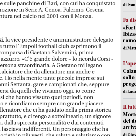
e sulle panchine di Bari, con cui ha conquistato
di Iva
ozione in Serie A, Genoa, Palermo, Cesena
ntura nel calcio nel 2001 con il Monza.
Fa di
«Fort
Ibiza
si
, la vice presidente e amministratore delegato
rumor
i e tutto l’Empoli football club esprimono il
di Mat
 scomparsa di Gaetano Salvemini, prima
 azzurro. «C’è grande dolore – lo ricorda Corsi -
L'op
ersona straordinaria. A Gaetano mi legano
Cala
 calciatore che da allenatore ma anche e
sullo
e. Ho nella mente tante piccole imprese sui
proge
 anni Settanta, gare e campionati che, seppure
versi da quelli che viviamo oggi, io come
di Luca
si che hanno vissuto quei periodi, non
o e ricordiamo sempre con grande piacere.
Il lut
allenatore che ci ha guidato nella prima storica
Morto
rattutto, e ci tengo a sottolinearlo, un signore
del d
a, dalla spiccata personalità e dai contenuti
arriv
 lasciava indifferenti. Un personaggio che ha
 società in più vesti, che saluto e salutiamo con
di Gio