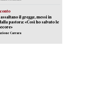
cconto
i assaltano il gregge, messi in
dalla pastora: «Così ho salvato le
pecore»
azione Carrara