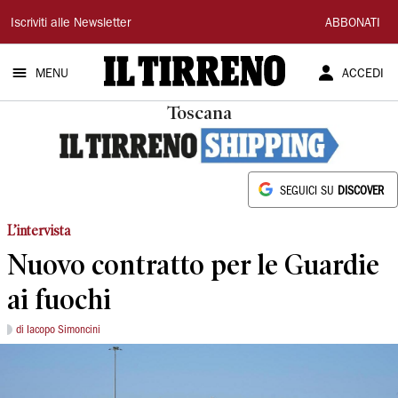
Il
Iscriviti alle Newsletter
ABBONATI
Tirreno
MENU
ACCEDI
Toscana
SEGUICI SU
DISCOVER
L’intervista
Nuovo contratto per le Guardie
ai fuochi
di Iacopo Simoncini