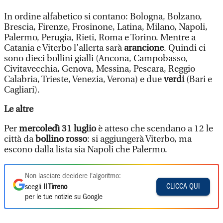
In ordine alfabetico si contano: Bologna, Bolzano,
Brescia, Firenze, Frosinone, Latina, Milano, Napoli,
Palermo, Perugia, Rieti, Roma e Torino. Mentre a
Catania e Viterbo l’allerta sarà
arancione
. Quindi ci
sono dieci bollini gialli (Ancona, Campobasso,
Civitavecchia, Genova, Messina, Pescara, Reggio
Calabria, Trieste, Venezia, Verona) e due
verdi
(Bari e
Cagliari).
Le altre
Per
mercoledì 31 luglio
è atteso che scendano a 12 le
città da
bollino rosso
: si aggiungerà Viterbo, ma
escono dalla lista sia Napoli che Palermo.
Non lasciare decidere l'algoritmo:
CLICCA QUI
scegli
Il Tirreno
per le tue notizie su Google