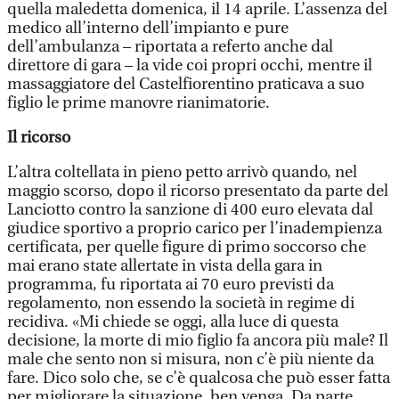
quella maledetta domenica, il 14 aprile. L’assenza del
medico all’interno dell’impianto e pure
dell’ambulanza – riportata a referto anche dal
direttore di gara – la vide coi propri occhi, mentre il
massaggiatore del Castelfiorentino praticava a suo
figlio le prime manovre rianimatorie.
Il ricorso
L’altra coltellata in pieno petto arrivò quando, nel
maggio scorso, dopo il ricorso presentato da parte del
Lanciotto contro la sanzione di 400 euro elevata dal
giudice sportivo a proprio carico per l’inadempienza
certificata, per quelle figure di primo soccorso che
mai erano state allertate in vista della gara in
programma, fu riportata ai 70 euro previsti da
regolamento, non essendo la società in regime di
recidiva. «Mi chiede se oggi, alla luce di questa
decisione, la morte di mio figlio fa ancora più male? Il
male che sento non si misura, non c’è più niente da
fare. Dico solo che, se c’è qualcosa che può esser fatta
per migliorare la situazione, ben venga. Da parte