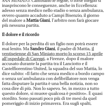
SAN MINIATO. Cambiano le regole, o forse meglio si
inaspriscono le conseguenze, anche in Eccellenza:
adesso senza medico nello stadio o senza ambulanza,
ovvero quanto accaduto a Campi Bisenzio, il giorno
del malore a
Mattia Giani
, l’arbitro non farà giocare
più nessuna partita.
Il dolore e il ricordo
Il dolore per la perdita di un figlio non potrà essere
mai lenito. Ma
Sandro Giani
, il padre di Mattia,
il
ventiseienne di San Miniato morto lo scorso 15 aprile
all’ospedale di Careggi
, a Firenze, dopo il malore
accusato durante la partita tra il Lanciotto e il
Castelfiorentino United, la squadra del suo Mattia, lo
dice subito: «Il fatto che senza medico a bordo campo
o senza un’ambulanza con defibrillatore non venga
fatta disputare la partita è una bella notizia, non so
cosa dire di più. Non lo sapevo. Se, in mezzo a tutto
questo dolore, si muove qualcosa è positivo». È quasi
stordito. Sono passati poco più di tre mesi da quel
pomeriggio di inizio primavera. Era sugli spalti,