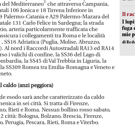
ada del Mediterraneo" che attraversa Campania,
atali 106 Jonica e 18 Tirrena Inferiore in
Il ra
A19 Palermo-Catania e A29 Palermo-Mazara del
I lup
statale 131 Carlo Felice in Sardegna; la strada
fuga 
zio, arteria particolarmente trafficata che
mie 
ssicura i collegamenti tra Roma e le località
; , SS16 Adriatica (Puglia, Molise, Abruzzo,
di Red
. Al nord i Raccordi Autostradali RA13 ed RA14
rso i valichi di confine, la SS36 del Lago di
bardia, la SS45 di Val Trebbia in Liguria, la
e la SS309 Romea tra Emilia-Romagna e Veneto e
eneto.
il caldo (anzi peggiora)
de esodo sarà anche caratterizzato da caldo
nica in sei città. Si tratta di Firenze,
mo, Rieti e Roma. Nessun bollino rosso sabato,
 città: Bologna, Bolzano, Brescia, Firenze,
, Perugia, Pescara, Rieti, Roma e Viterbo.