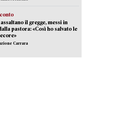
cconto
i assaltano il gregge, messi in
dalla pastora: «Così ho salvato le
pecore»
azione Carrara