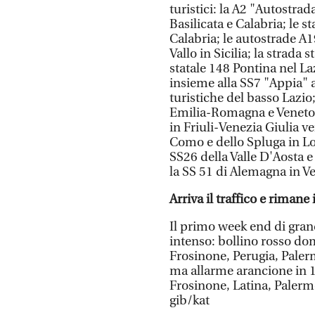
turistici: la A2 "Autostr
Basilicata e Calabria; le st
Calabria; le autostrade 
Vallo in Sicilia; la strada 
statale 148 Pontina nel La
insieme alla SS7 "Appia" a
turistiche del basso Lazio
Emilia-Romagna e Veneto)
in Friuli-Venezia Giulia ve
Como e dello Spluga in Lom
SS26 della Valle D'Aosta 
la SS 51 di Alemagna in V
Arriva il traffico e rimane 
Il primo week end di gran
intenso: bollino rosso dome
Frosinone, Perugia, Paler
ma allarme arancione in 12
Frosinone, Latina, Palermo
gib/kat