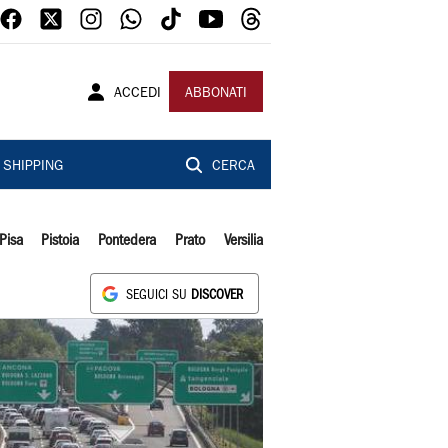
ACCEDI
ABBONATI
SHIPPING
CERCA
Pisa
Pistoia
Pontedera
Prato
Versilia
SEGUICI SU
DISCOVER