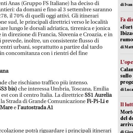
nti Anas (Gruppo FS Italiane) ha deciso di
di Iva
antieri: da domani e fino al 3 settembre saranno
8, il 70% di quelli oggi attivi. Gli itinerari
Fa di
ne sud, le principali direttrici verso le località
«Fort
lare lungo le dorsali adriatica, tirrenica e jonica
Ibiza
e in direzione di Francia, Slovenia e Croazia, e in
rumor
i prevede, inoltre, un consistente flusso di
centri urbani, soprattutto a partire dal tardo
di Mat
n concomitanza con i rientri del fine
L'op
Cala
cana
sullo
proge
de che rischiano traffico più intenso.
S3 bis)
che interessa Umbria, Toscana, Emilia
di Luca
st con il centro Italia. La direttrice
SS1 Aurelia
), la Strada di Grande Comunicazione
Fi-Pi-Li e
Il lut
e Mare
e
l’autostrada A1
Morto
del d
arriv
rcolazione potrà riguardare i principali itinerari
di Gio