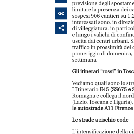
previsione degli spostame
limitare la presenza dei c
sospesi 906 cantieri su 1.27
interessati sono, in direzio
di villeggiatura, in partico
e lungo i valichi di confin
uscita dai centri urbani. S
traffico in prossimità dei 
pomeriggio di domenica, i
settimana.
Gli itinerari “rossi” in Tos
Vediamo quali sono le stra
L’Itinerario
E45 (SS675 e S
Romagna e collega il nord e
(Lazio, Toscana e Liguria
le autostrade A11 Firenz
Le strade a rischio code
L'intensificazione della ci