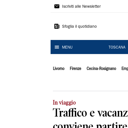
Il
Iscriviti alle Newsletter
Tirreno
Sfoglia il quotidiano
MENU
TOSCANA
Livorno
Firenze
Cecina-Rosignano
Emp
In viaggio
Traffico e vacan
conviene partire 