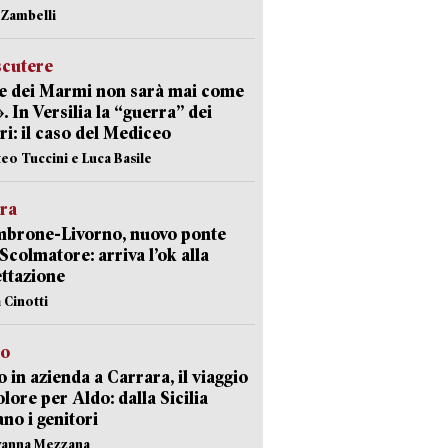
n Zambelli
scutere
e dei Marmi non sarà mai come
». In Versilia la “guerra” dei
i: il caso del Mediceo
teo Tuccini e Luca Basile
era
mbrone-Livorno, nuovo ponte
 Scolmatore: arriva l’ok alla
ttazione
 Cinotti
to
 in azienda a Carrara, il viaggio
olore per Aldo: dalla Sicilia
ano i genitori
vanna Mezzana