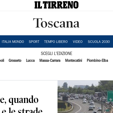
Toscana
ITALIA MONDO
SPORT
TEMPO LIBERO
VIDEO
SCUOLA 2030
SCEGLI L'EDIZIONE
oli
Grosseto
Lucca
Massa-Carrara
Montecatini
Piombino-Elba
ze, quando
e le strade