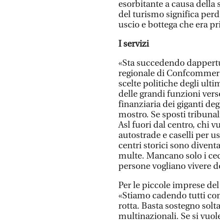
esorbitante a causa della 
del turismo significa perde
uscio e bottega che era pr
I servizi
«Sta succedendo dappertut
regionale di Confcommerci
scelte politiche degli ult
delle grandi funzioni vers
finanziaria dei giganti de
mostro. Se sposti tribunal
Asl fuori dal centro, chi v
autostrade e caselli per u
centri storici sono diventa
multe. Mancano solo i cec
persone vogliano vivere do
Per le piccole imprese de
«Stiamo cadendo tutti co
rotta. Basta sostegno soltan
multinazionali. Se si vuol