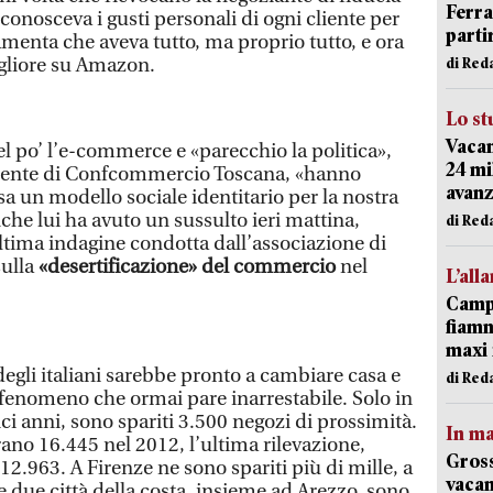
Ferr
 conosceva i gusti personali di ogni cliente per
parti
amenta che aveva tutto, ma proprio tutto, e ora
igliore su Amazon.
di Red
Lo st
Vacan
l po’ l’e-commerce e «parecchio la politica»,
24 mi
idente di Confcommercio Toscana, «hanno
avanz
 un modello sociale identitario per la nostra
Anche lui ha avuto un sussulto ieri mattina,
di Red
ultima indagine condotta dall’associazione di
sulla
«desertificazione» del commercio
nel
L’all
Campi
fiamm
maxi 
egli italiani sarebbe pronto a cambiare casa e
di Red
n fenomeno che ormai pare inarrestabile. Solo in
ci anni, sono spariti 3.500 negozi di prossimità.
In ma
rano 16.445 nel 2012, l’ultima rilevazione,
Gross
12.963. A Firenze ne sono spariti più di mille, a
vacan
e due città della costa, insieme ad Arezzo, sono