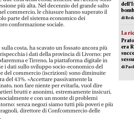
dell’
lessione più alta. Nel decennio del grande salto
bom
 nel commercio, le chiusure hanno superato il
lo parte del sistema economico dei
di Red
loro conformazione sociale.
La ri
Prato
era 
 sulla costa, ha scavato un fossato ancora più
succe
ispecchia i dati della provincia di Livorno: per
sessu
aremma e Tirreno, la piattaforma digitale in
lie i dati sullo sviluppo socio-economico del
di Pao
ese del commercio (iscrizioni) sono diminuite
ura del 43%. «Accettare passivamente la
nato, non fare niente per evitarla, vuol dire
artieri brutti e anonimi, estremamente insicuri,
ti socialmente e con un monte di problemi
i intorno: senza negozi siamo tutti più poveri e più
ieragnoli, direttore di Confcommercio delle
.