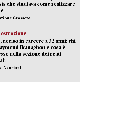
Isis che studiava come realizzare
be
azione Grosseto
costruzione
, ucciso in carcere a 32 anni: chi
Raymond Ikanagbon e cosa è
sso nella sezione dei reati
ali
lo Nencioni