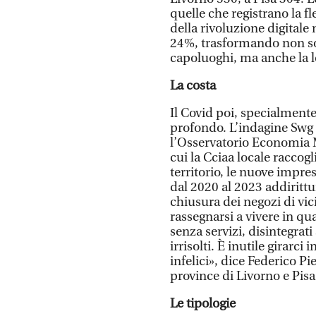
quelle che registrano la f
della rivoluzione digitale
24%, trasformando non so
capoluoghi, ma anche la 
La costa
Il Covid poi, specialmente
profondo. L’indagine Swg r
l’Osservatorio Economia M
cui la Cciaa locale raccog
territorio, le nuove impr
dal 2020 al 2023 addiritt
chiusura dei negozi di vici
rassegnarsi a vivere in qu
senza servizi, disintegra
irrisolti. È inutile girarc
infelici», dice Federico P
province di Livorno e Pisa
Le tipologie