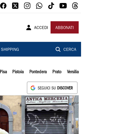
ACCEDI
ABBONATI
SHIPPING
CERCA
Pisa
Pistoia
Pontedera
Prato
Versilia
SEGUICI SU
DISCOVER