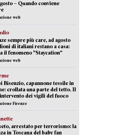
agosto – Quando conviene
re
azione web
udio
ze sempre più care, ad agosto
lioni di italiani restano a casa:
a il fenomeno "Staycation"
azione web
arme
 Bisenzio, capannone tessile in
e: crollata una parte del tetto. Il
intervento dei vigili del fuoco
azione Firenze
nette
eto, arrestato per terrorismo: la
za in Toscana del baby fan