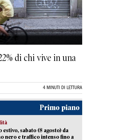
 22% di chi vive in una
4 MINUTI DI LETTURA
Primo piano
lità
 estivo, sabato (8 agosto) da
no nero e traffico intenso fino a