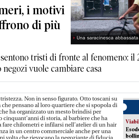
meri, i motivi
offrono di più
◗
Una saracinesca abbassata
 sentono tristi di fronte al fenomeno: il
 negozi vuole cambiare casa
ristezza. Non in senso figurato. Otto toscani su
a che pensano al loro quartiere che si spopola di
 che ha organizzato un mesto brindisi per
 cinquant’anni di storia, al barbiere che ha
Viabi
fare chilometri e infilarsi nell’atelier di un hair
Esodo
enza in un centro commerciale anche per una
bolli
i volta che rievocano la negoziante di fiducia