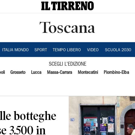
Toscana
ITALIA MONDO
SPORT
TEMPO LIBERO
VIDEO
SCUOLA 2030
SCEGLI L'EDIZIONE
oli
Grosseto
Lucca
Massa-Carrara
Montecatini
Piombino-Elba
lle botteghe
e 3.500 in