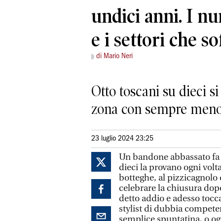
undici anni. I nu
e i settori che s
di Mario Neri
Otto toscani su dieci si
zona con sempre meno
23 luglio 2024 23:25
Un bandone abbassato fa t
dieci la provano ogni volt
botteghe, al pizzicagnolo
celebrare la chiusura dopo
detto addio e adesso tocca 
stylist di dubbia compet
semplice spuntatina, o ogn