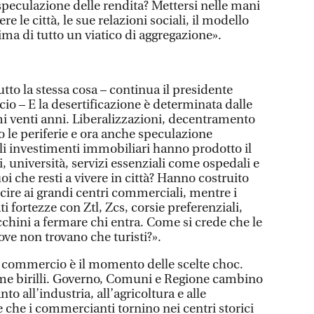
speculazione delle rendita? Mettersi nelle mani
re le città, le sue relazioni sociali, il modello
ima di tutto un viatico di aggregazione».
to la stessa cosa – continua il presidente
o – E la desertificazione è determinata dalle
imi venti anni. Liberalizzazioni, decentramento
o le periferie e ora anche speculazione
gli investimenti immobiliari hanno prodotto il
i, università, servizi essenziali come ospedali e
uoi che resti a vivere in città? Hanno costruito
scire ai grandi centri commerciali, mentre i
ti fortezze con Ztl, Zcs, corsie preferenziali,
chini a fermare chi entra. Come si crede che le
ve non trovano che turisti?».
l commercio è il momento delle scelte choc.
me birilli. Governo, Comuni e Regione cambino
to all’industria, all’agricoltura e alle
e che i commercianti tornino nei centri storici