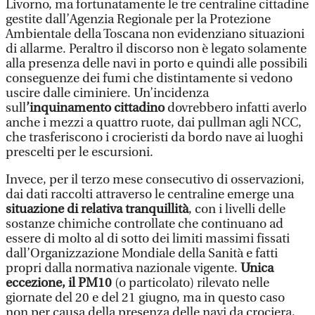
Livorno, ma fortunatamente le tre centraline cittadine
gestite dall’Agenzia Regionale per la Protezione
Ambientale della Toscana non evidenziano situazioni
di allarme. Peraltro il discorso non è legato solamente
alla presenza delle navi in porto e quindi alle possibili
conseguenze dei fumi che distintamente si vedono
uscire dalle ciminiere. Un’incidenza
sull
’inquinamento cittadino
dovrebbero infatti averlo
anche i mezzi a quattro ruote, dai pullman agli NCC,
che trasferiscono i crocieristi da bordo nave ai luoghi
prescelti per le escursioni.
Invece, per il terzo mese consecutivo di osservazioni,
dai dati raccolti attraverso le centraline emerge una
situazione di relativa tranquillità
, con i livelli delle
sostanze chimiche controllate che continuano ad
essere di molto al di sotto dei limiti massimi fissati
dall’Organizzazione Mondiale della Sanità e fatti
propri dalla normativa nazionale vigente.
Unica
eccezione, il PM10
(o particolato) rilevato nelle
giornate del 20 e del 21 giugno, ma in questo caso
non per causa della presenza delle navi da crociera,