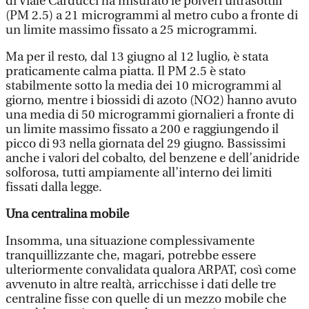
di Viale Carducci ha misurato le polveri ultrasottili
(PM 2.5) a 21 microgrammi al metro cubo a fronte di
un limite massimo fissato a 25 microgrammi.
Ma per il resto, dal 13 giugno al 12 luglio, è stata
praticamente calma piatta. Il PM 2.5 è stato
stabilmente sotto la media dei 10 microgrammi al
giorno, mentre i biossidi di azoto (NO2) hanno avuto
una media di 50 microgrammi giornalieri a fronte di
un limite massimo fissato a 200 e raggiungendo il
picco di 93 nella giornata del 29 giugno. Bassissimi
anche i valori del cobalto, del benzene e dell’anidride
solforosa, tutti ampiamente all’interno dei limiti
fissati dalla legge.
Una centralina mobile
Insomma, una situazione complessivamente
tranquillizzante che, magari, potrebbe essere
ulteriormente convalidata qualora ARPAT, così come
avvenuto in altre realtà, arricchisse i dati delle tre
centraline fisse con quelle di un mezzo mobile che