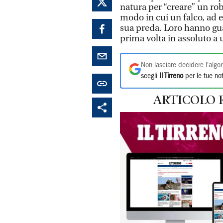
natura per “creare” un rob
modo in cui un falco, ad e
sua preda. Loro hanno guar
prima volta in assoluto a
Non lasciare decidere l'algor
scegli
Il Tirreno
per le tue not
ARTICOLO 