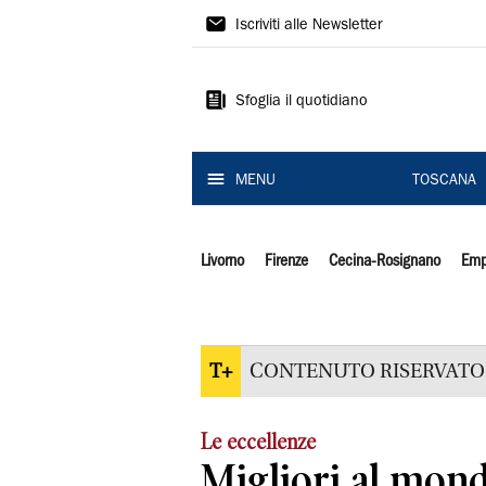
Il
Iscriviti alle Newsletter
Tirreno
Sfoglia il quotidiano
MENU
TOSCANA
Livorno
Firenze
Cecina-Rosignano
Emp
T+
CONTENUTO RISERVATO 
Le eccellenze
Migliori al mond