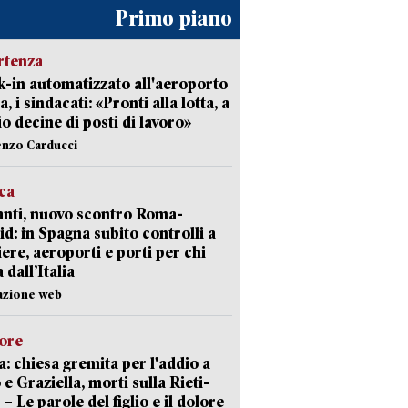
Primo piano
rtenza
-in automatizzato all'aeroporto
a, i sindacati: «Pronti alla lotta, a
io decine di posti di lavoro»
enzo Carducci
ica
nti, nuovo scontro Roma-
d: in Spagna subito controlli a
iere, aeroporti e porti per chi
 dall’Italia
azione web
lore
: chiesa gremita per l'addio a
 e Graziella, morti sulla Rieti-
 – Le parole del figlio e il dolore