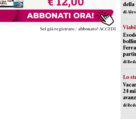
della
di Ale
Viabi
Sei già registrato / abbonato? ACCEDI
Esodo
bolli
Ferr
parti
di Red
Lo st
Vacan
24 mi
avanz
di Red