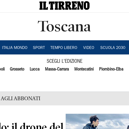
Toscana
ITALIA MONDO
SPORT
TEMPO LIBERO
VIDEO
SCUOLA 2030
SCEGLI L'EDIZIONE
oli
Grosseto
Lucca
Massa-Carrara
Montecatini
Piombino-Elba
AGLI ABBONATI
o: il drone del