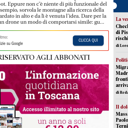
ot. Eppure non c’è niente di più funzionale del
sempio, sorvola le montagne alla ricerca della
dato in alto e da lì è venuta l’idea. Dare per la
La ve
 un drone un modo di comportarsi simile: gu...
Check
di Pis
itmo:
risch
CLICCA QUI
izie su Google
di Lor
RISERVATO AGLI ABBONATI
Polit
Migra
Madri
front
arriva
di Red
Il do
Massa
Paolo
Terni