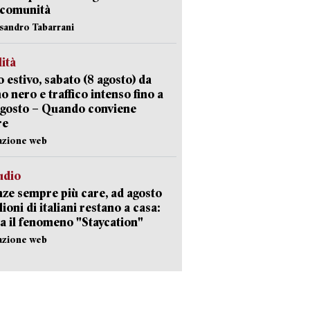
 comunità
ssandro Tabarrani
lità
 estivo, sabato (8 agosto) da
no nero e traffico intenso fino a
agosto – Quando conviene
re
azione web
udio
ze sempre più care, ad agosto
lioni di italiani restano a casa:
a il fenomeno "Staycation"
azione web