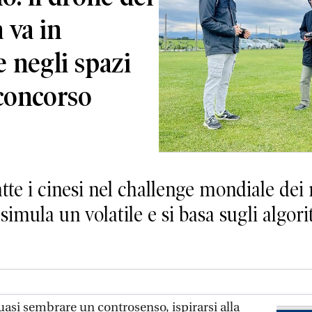
 va in
 negli spazi
 concorso
te i cinesi nel challenge mondiale dei r
imula un volatile e si basa sugli algori
uasi sembrare un controsenso, ispirarsi alla