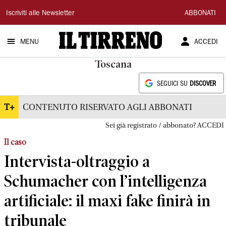
Il
Iscriviti alle Newsletter
ABBONATI
Tirreno
MENU
ACCEDI
Toscana
SEGUICI SU
DISCOVER
T+
CONTENUTO RISERVATO AGLI ABBONATI
Sei già registrato / abbonato? ACCEDI
Il caso
Intervista-oltraggio a
Schumacher con l’intelligenza
artificiale: il maxi fake finirà in
tribunale