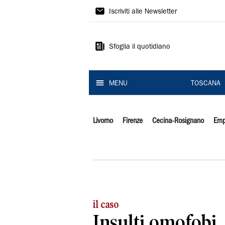
Il
Iscriviti alle Newsletter
Tirreno
Sfoglia il quotidiano
MENU
TOSCANA
Livorno
Firenze
Cecina-Rosignano
Emp
il caso
Insulti omofobi