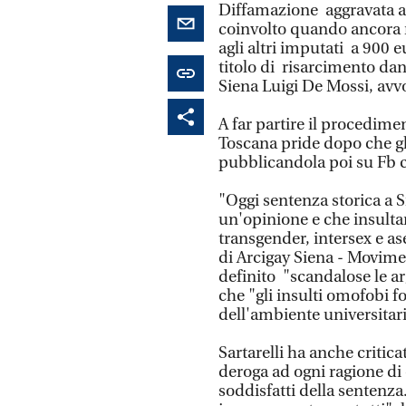
Diffamazione aggravata a 
coinvolto quando ancora 
agli altri imputati a 900 
titolo di risarcimento dann
Siena Luigi De Mossi, avvo
A far partire il procedime
Toscana pride dopo che gl
pubblicandola poi su Fb c
"Oggi sentenza storica a 
un'opinione e che insultar
transgender, intersex e as
di Arcigay Siena - Movime
definito "scandalose le a
che "gli insulti omofobi fo
dell'ambiente universitar
Sartarelli ha anche critica
deroga ad ogni ragione di
soddisfatti della sentenz