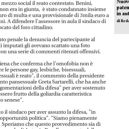
Nuovo
mezzo social il reato contestato. Benini,
paten
non era in giunta, è stato condannato insieme
in au
euro di multa e una provvisionale di 3mila euro a
i. A difendere l'assessore in aula il sindaco di
di Red
cato del foro cittadino.
nto penale la denuncia del partecipante al
i imputati gli avevano scattato una foto
on una serie di commenti ritenuti offensivi.
Siena che conferma che l'omofobia non è
e le persone gay, lesbiche, bisessuali,
essuali è reato", il commento della presidente
nto pansessuale Greta Sartarelli, che ha anche
rgomentazioni della difesa" per aver sostenuto
ssero frutto della goliardia caratteristica
io senese".
to il sindaco per aver assunto la difesa, "in
 opportunità politica". "Siamo pienamente
a. Speriamo che questo provvedimento sia di