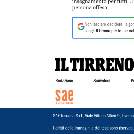
insegnamento per tutti", l
persona offesa.
Non lasciare decidere l'algor
scegli
Il Tirreno
per le tue not
Redazione
Scriveteci
P
SAE Toscana S.r.l., Viale Vittorio Alfieri 9, Li
I diritti delle immagini e dei testi sono riserva