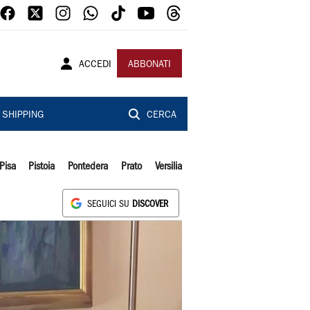
ACCEDI
ABBONATI
SHIPPING
CERCA
Pisa
Pistoia
Pontedera
Prato
Versilia
SEGUICI SU
DISCOVER