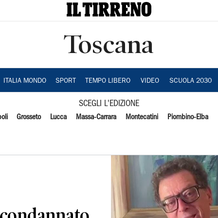
Toscana
ITALIA MONDO
SPORT
TEMPO LIBERO
VIDEO
SCUOLA 2030
SCEGLI L'EDIZIONE
oli
Grosseto
Lucca
Massa-Carrara
Montecatini
Piombino-Elba
, condannato