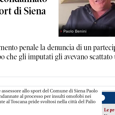
ort di Siena
◗
Paolo Benini
dimento penale la denuncia di un parteci
opo che gli imputati gli avevano scattat
e assessore allo sport del Comune di Siena Paolo
ondannate al processo per insulti omofobi nei
e al Toscana pride svoltosi nella città del Palio
Le pr