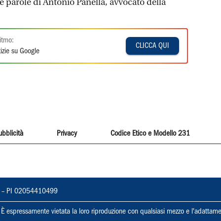
e parole di Antonio Panella, avvocato della
itmo:
CLICCA QUI
izie su Google
ubblicità
Privacy
Codice Etico e Modello 231
vorno – PI 02054410499
ti. È espressamente vietata la loro riproduzione con qualsiasi mezzo e l'adattame