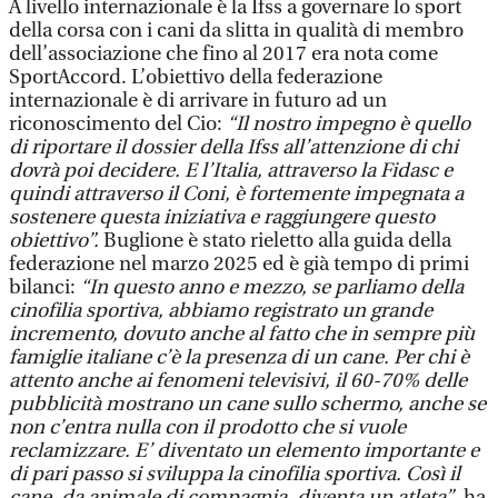
A livello internazionale è la Ifss a governare lo sport
della corsa con i cani da slitta in qualità di membro
dell’associazione che fino al 2017 era nota come
SportAccord. L’obiettivo della federazione
internazionale è di arrivare in futuro ad un
riconoscimento del Cio:
“Il nostro impegno è quello
di riportare il dossier della Ifss all’attenzione di chi
dovrà poi decidere. E l’Italia, attraverso la Fidasc e
quindi attraverso il Coni, è fortemente impegnata a
sostenere questa iniziativa e raggiungere questo
obiettivo”.
Buglione è stato rieletto alla guida della
federazione nel marzo 2025 ed è già tempo di primi
bilanci:
“In questo anno e mezzo, se parliamo della
cinofilia sportiva, abbiamo registrato un grande
incremento, dovuto anche al fatto che in sempre più
famiglie italiane c’è la presenza di un cane. Per chi è
attento anche ai fenomeni televisivi, il 60-70% delle
pubblicità mostrano un cane sullo schermo, anche se
non c’entra nulla con il prodotto che si vuole
reclamizzare. E’ diventato un elemento importante e
di pari passo si sviluppa la cinofilia sportiva. Così il
cane, da animale di compagnia, diventa un atleta”
, ha