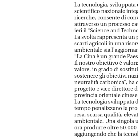
La tecnologia, sviluppata 
scientifico nazionale inte
ricerche, consente di conv
attraverso un processo cat
ieri il “Science and Techn
La svolta rappresenta un 
scarti agricoli in una riso
ambientale sia l’aggiorna
“La Cina è un grande Paes
Il nostro obiettivo è valor
valore, in grado di sostitu
sostenere gli obiettivi naz
neutralità carbonica”, ha 
progetto e vice direttore d
provincia orientale cinese
La tecnologia sviluppata d
tempo penalizzano la pro
resa, scarsa qualità, ele
ambientale. Una singola u
ora produrre oltre 50.000 
aggiungendo che la tecnolog