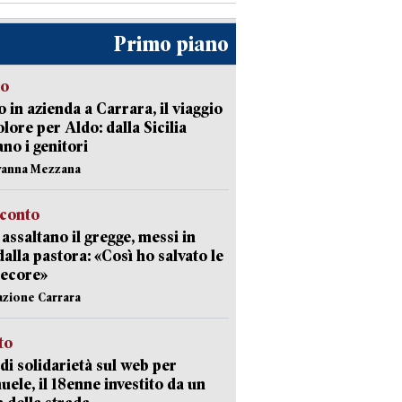
Primo piano
to
 in azienda a Carrara, il viaggio
olore per Aldo: dalla Sicilia
ano i genitori
vanna Mezzana
cconto
i assaltano il gregge, messi in
dalla pastora: «Così ho salvato le
pecore»
azione Carrara
sto
di solidarietà sul web per
ele, il 18enne investito da un