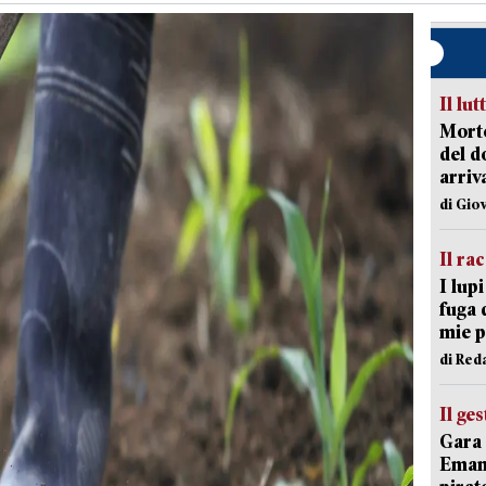
Il lut
Morto
del d
arriv
di Gio
Il ra
I lup
fuga 
mie 
di Red
Il ge
Gara 
Emanu