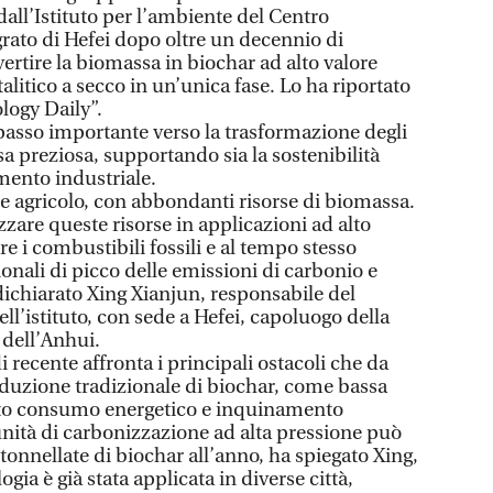
dall’Istituto per l’ambiente del Centro
grato di Hefei dopo oltre un decennio di
ertire la biomassa in biochar ad alto valore
alitico a secco in un’unica fase. Lo ha riportato
ology Daily”.
passo importante verso la trasformazione degli
rsa preziosa, supportando sia la sostenibilità
mento industriale.
e agricolo, con abbondanti risorse di biomassa.
izzare queste risorse in applicazioni ad alto
ire i combustibili fossili e al tempo stesso
ionali di picco delle emissioni di carbonio e
dichiarato Xing Xianjun, responsabile del
ell’istituto, con sede a Hefei, capoluogo della
 dell’Anhui.
i recente affronta i principali ostacoli che da
duzione tradizionale di biochar, come bassa
vato consumo energetico e inquinamento
nità di carbonizzazione ad alta pressione può
tonnellate di biochar all’anno, ha spiegato Xing,
ia è già stata applicata in diverse città,