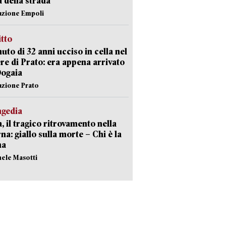
a della strada
azione Empoli
itto
uto di 32 anni ucciso in cella nel
re di Prato: era appena arrivato
Dogaia
azione Prato
agedia
, il tragico ritrovamento nella
rna: giallo sulla morte – Chi è la
ma
hele Masotti