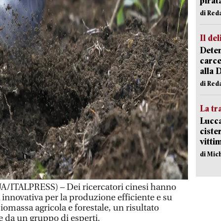
pirat
di Red
Il del
Deten
carce
alla 
di Red
La tr
Lucca
ciste
vitti
di Mic
ITALPRESS) – Dei ricercatori cinesi hanno
innovativa per la produzione efficiente e su
iomassa agricola e forestale, un risultato
e da un gruppo di esperti.