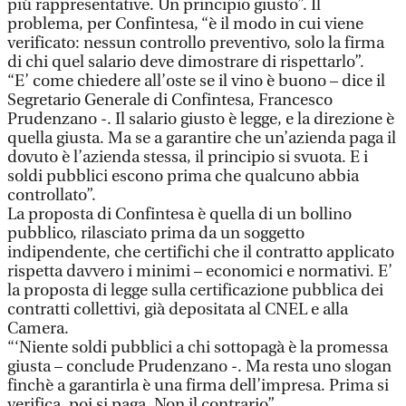
più rappresentative. Un principio giusto”. Il
problema, per Confintesa, “è il modo in cui viene
verificato: nessun controllo preventivo, solo la firma
di chi quel salario deve dimostrare di rispettarlo”.
“E’ come chiedere all’oste se il vino è buono – dice il
Segretario Generale di Confintesa, Francesco
Prudenzano -. Il salario giusto è legge, e la direzione è
quella giusta. Ma se a garantire che un’azienda paga il
dovuto è l’azienda stessa, il principio si svuota. E i
soldi pubblici escono prima che qualcuno abbia
controllato”.
La proposta di Confintesa è quella di un bollino
pubblico, rilasciato prima da un soggetto
indipendente, che certifichi che il contratto applicato
rispetta davvero i minimi – economici e normativi. E’
la proposta di legge sulla certificazione pubblica dei
contratti collettivi, già depositata al CNEL e alla
Camera.
“‘Niente soldi pubblici a chi sottopagà è la promessa
giusta – conclude Prudenzano -. Ma resta uno slogan
finchè a garantirla è una firma dell’impresa. Prima si
verifica, poi si paga. Non il contrario”.