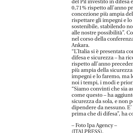
del Pil investito in difes
0,71% rispetto all’anno p
concezione più ampia dell
rispettare gli impegni e 
sostenibile, stabilendo noi
alle nostre possibilità”. C
nel corso della conferenz
Ankara.
“L’Italia si è presentata c
difesa e sicurezza – ha r
rispetto all’anno precede
più ampia della sicurezza 
impegni e lo faremo, ma l
noi i tempi, i modi e priori
“Siamo convinti che sia a
come questo – ha aggiunto
sicurezza da sola, e non 
dipendere da nessuno. E’ 
prima che di difesa”, ha c
– Foto Ipa Agency –
(ITALPRESS).