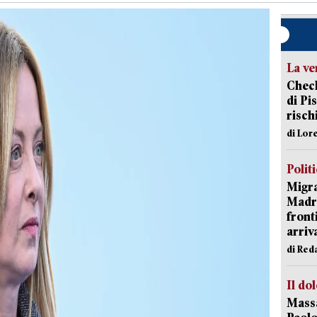
La ve
Check
di Pis
risch
di Lor
Polit
Migra
Madri
front
arriva
di Red
Il do
Massa