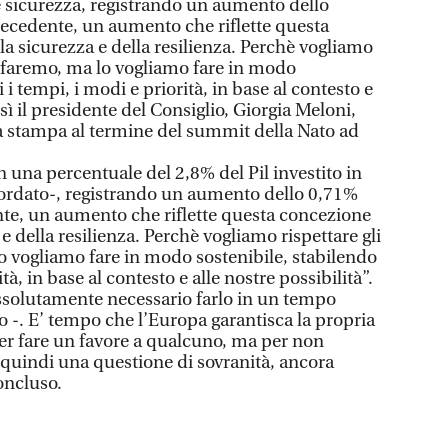
a e sicurezza, registrando un aumento dello
recedente, un aumento che riflette questa
a sicurezza e della resilienza. Perchè vogliamo
lo faremo, ma lo vogliamo fare in modo
 i tempi, i modi e priorità, in base al contesto e
osì il presidente del Consiglio, Giorgia Meloni,
a stampa al termine del summit della Nato ad
on una percentuale del 2,8% del Pil investito in
icordato-, registrando un aumento dello 0,71%
nte, un aumento che riflette questa concezione
e della resilienza. Perchè vogliamo rispettare gli
o vogliamo fare in modo sostenibile, stabilendo
tà, in base al contesto e alle nostre possibilità”.
ssolutamente necessario farlo in un tempo
 -. E’ tempo che l’Europa garantisca la propria
per fare un favore a qualcuno, ma per non
quindi una questione di sovranità, ancora
oncluso.