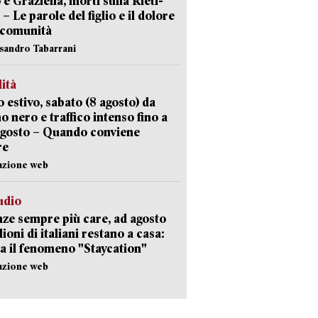
 e Graziella, morti sulla Rieti-
 – Le parole del figlio e il dolore
 comunità
ssandro Tabarrani
lità
 estivo, sabato (8 agosto) da
no nero e traffico intenso fino a
agosto – Quando conviene
re
azione web
udio
ze sempre più care, ad agosto
lioni di italiani restano a casa:
a il fenomeno "Staycation"
azione web