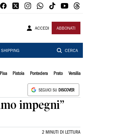
ACCEDI
ABBONATI
SHIPPING
CERCA
Pisa
Pistoia
Pontedera
Prato
Versilia
SEGUICI SU
DISCOVER
tiamo impegni”
2 MINUTI DI LETTURA