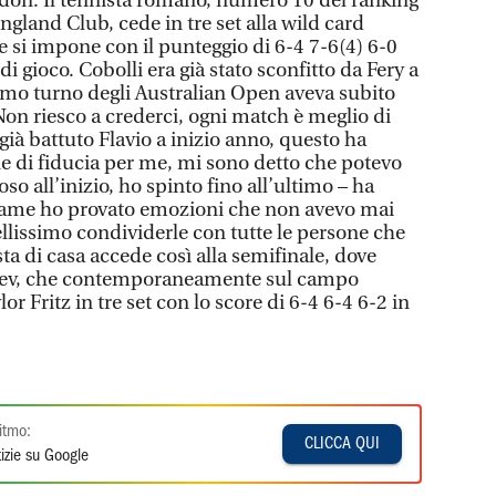
edon. Il tennista romano, numero 10 del ranking
England Club, cede in tre set alla wild card
e si impone con il punteggio di 6-4 7-6(4) 6-0
i gioco. Cobolli era già stato sconfitto da Fery a
imo turno degli Australian Open aveva subito
Non riesco a crederci, ogni match è meglio di
ià battuto Flavio a inizio anno, questo ha
e di fiducia per me, mi sono detto che potevo
so all’inizio, ho spinto fino all’ultimo – ha
 game ho provato emozioni che non avevo mai
bellissimo condividerle con tutte le persone che
sta di casa accede così alla semifinale, dove
erev, che contemporaneamente sul campo
r Fritz in tre set con lo score di 6-4 6-4 6-2 in
itmo:
CLICCA QUI
izie su Google