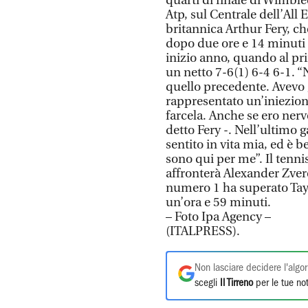
quarti di finale di Wimbl
Atp, sul Centrale dell’All 
britannica Arthur Fery, ch
dopo due ore e 14 minuti d
inizio anno, quando al pr
un netto 7-6(1) 6-4 6-1. “
quello precedente. Avevo g
rappresentato un’iniezion
farcela. Anche se ero nervo
detto Fery -. Nell’ultimo
sentito in vita mia, ed è 
sono qui per me”. Il tenni
affronterà Alexander Zv
numero 1 ha superato Taylo
un’ora e 59 minuti.
– Foto Ipa Agency –
(ITALPRESS).
Non lasciare decidere l'algor
scegli
Il Tirreno
per le tue not