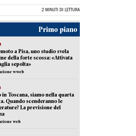
2 MINUTI DI LETTURA
Primo piano
a
moto a Pisa, uno studio svela
gine della forte scossa: «Attivata
aglia sepolta»
dazione wweb
a
 in Toscana, siamo nella quarta
ta. Quando scenderanno le
rature? La previsione del
ma
azione web