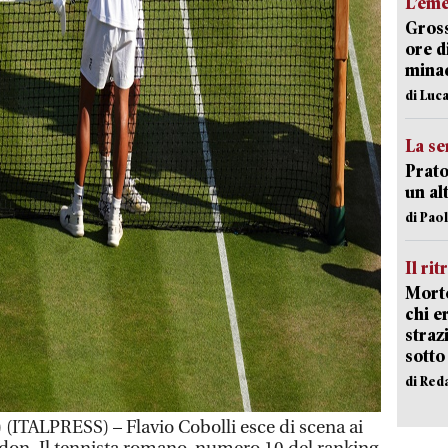
L’em
Gross
ore d
minac
di Luca
La se
Prato
un al
di Pao
Il rit
Morto
chi er
straz
sotto
di Red
TALPRESS) – Flavio Cobolli esce di scena ai