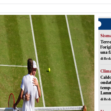
Sism
Terre
l’ori
una f
di Re
Clim
Caldo
onda
tempe
Lam
di Red