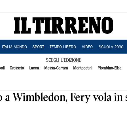
ITALIA MONDO
SPORT
TEMPO LIBERO
VIDEO
SCUOLA 2030
SCEGLI L'EDIZIONE
oli
Grosseto
Lucca
Massa-Carrara
Montecatini
Piombino-Elba
o a Wimbledon, Fery vola in 