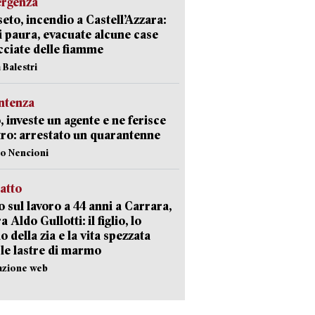
ergenza
eto, incendio a Castell’Azzara:
i paura, evacuate alcune case
ciate delle fiamme
 Balestri
ntenza
, investe un agente e ne ferisce
tro: arrestato un quarantenne
lo Nencioni
ratto
 sul lavoro a 44 anni a Carrara,
a Aldo Gullotti: il figlio, lo
io della zia e la vita spezzata
 le lastre di marmo
azione web