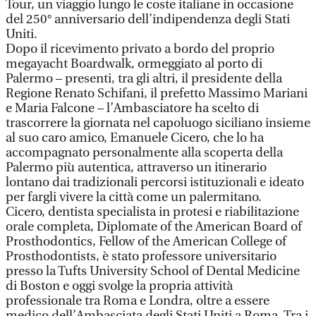
Tour, un viaggio lungo le coste italiane in occasione
del 250° anniversario dell’indipendenza degli Stati
Uniti.
Dopo il ricevimento privato a bordo del proprio
megayacht Boardwalk, ormeggiato al porto di
Palermo – presenti, tra gli altri, il presidente della
Regione Renato Schifani, il prefetto Massimo Mariani
e Maria Falcone – l’Ambasciatore ha scelto di
trascorrere la giornata nel capoluogo siciliano insieme
al suo caro amico, Emanuele Cicero, che lo ha
accompagnato personalmente alla scoperta della
Palermo più autentica, attraverso un itinerario
lontano dai tradizionali percorsi istituzionali e ideato
per fargli vivere la città come un palermitano.
Cicero, dentista specialista in protesi e riabilitazione
orale completa, Diplomate of the American Board of
Prosthodontics, Fellow of the American College of
Prosthodontists, è stato professore universitario
presso la Tufts University School of Dental Medicine
di Boston e oggi svolge la propria attività
professionale tra Roma e Londra, oltre a essere
medico dell’Ambasciata degli Stati Uniti a Roma. Tra i