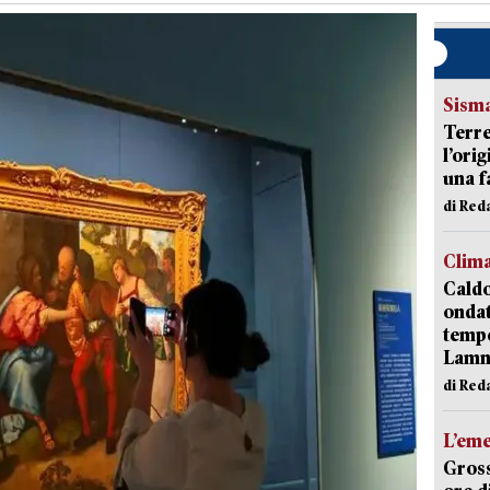
Sism
Terre
l’ori
una f
di Re
Clim
Caldo
onda
tempe
Lam
di Red
L’em
Gross