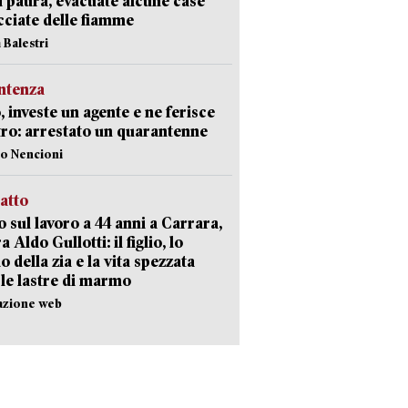
i paura, evacuate alcune case
ciate delle fiamme
 Balestri
ntenza
, investe un agente e ne ferisce
tro: arrestato un quarantenne
lo Nencioni
ratto
 sul lavoro a 44 anni a Carrara,
a Aldo Gullotti: il figlio, lo
io della zia e la vita spezzata
 le lastre di marmo
azione web