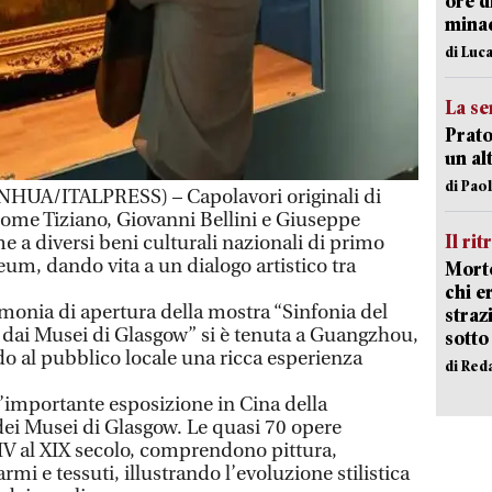
ore d
minac
di Luca
La se
Prato
un al
di Pao
UA/ITALPRESS) – Capolavori originali di
 come Tiziano, Giovanni Bellini e Giuseppe
Il rit
e a diversi beni culturali nazionali di primo
um, dando vita a un dialogo artistico tra
Morto
chi er
erimonia di apertura della mostra “Sinfonia del
straz
 dai Musei di Glasgow” si è tenuta a Guangzhou,
sotto
do al pubblico locale una ricca esperienza
di Red
importante esposizione in Cina della
 dei Musei di Glasgow. Le quasi 70 opere
XIV al XIX secolo, comprendono pittura,
armi e tessuti, illustrando l’evoluzione stilistica