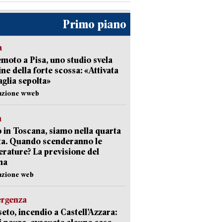
Primo piano
a
moto a Pisa, uno studio svela
gine della forte scossa: «Attivata
aglia sepolta»
dazione wweb
a
 in Toscana, siamo nella quarta
ta. Quando scenderanno le
rature? La previsione del
ma
azione web
ergenza
eto, incendio a Castell’Azzara: