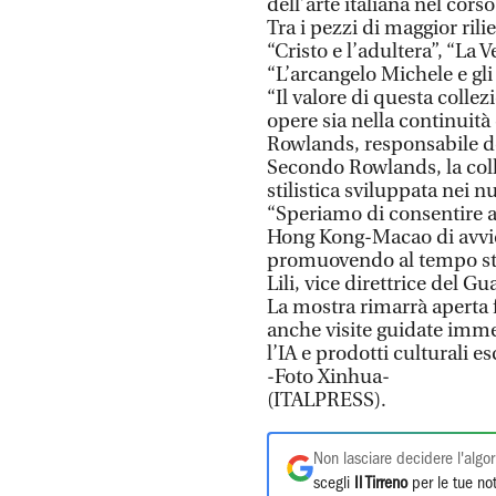
dell’arte italiana nel corso
Tra i pezzi di maggior rili
“Cristo e l’adultera”, “La 
“L’arcangelo Michele e gli 
“Il valore di questa collez
opere sia nella continuità
Rowlands, responsabile de
Secondo Rowlands, la coll
stilistica sviluppata nei nu
“Speriamo di consentire 
Hong Kong-Macao di avvicin
promuovendo al tempo stes
Lili, vice direttrice del
La mostra rimarrà aperta 
anche visite guidate immer
l’IA e prodotti culturali es
-Foto Xinhua-
(ITALPRESS).
Non lasciare decidere l'algor
scegli
Il Tirreno
per le tue not