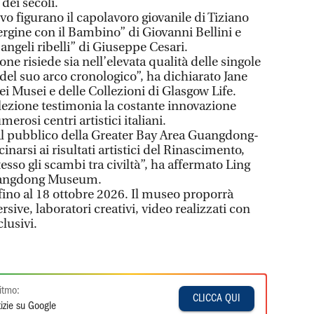
 dei secoli.
evo figurano il capolavoro giovanile di Tiziano
Vergine con il Bambino” di Giovanni Bellini e
angeli ribelli” di Giuseppe Cesari.
ione risiede sia nell’elevata qualità delle singole
 del suo arco cronologico”, ha dichiarato Jane
i Musei e delle Collezioni di Glasgow Life.
ezione testimonia la costante innovazione
merosi centri artistici italiani.
al pubblico della Greater Bay Area Guangdong-
arsi ai risultati artistici del Rinascimento,
so gli scambi tra civiltà”, ha affermato Ling
 Guangdong Museum.
fino al 18 ottobre 2026. Il museo proporrà
sive, laboratori creativi, video realizzati con
clusivi.
itmo:
CLICCA QUI
izie su Google