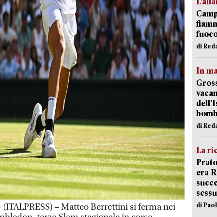
L’all
Campi
fiamm
fuoc
di Red
In ma
Gross
vacan
dell’
bom
di Red
La ri
Prato
era 
succe
sessu
di Pao
TALPRESS) – Matteo Berrettini si ferma nei