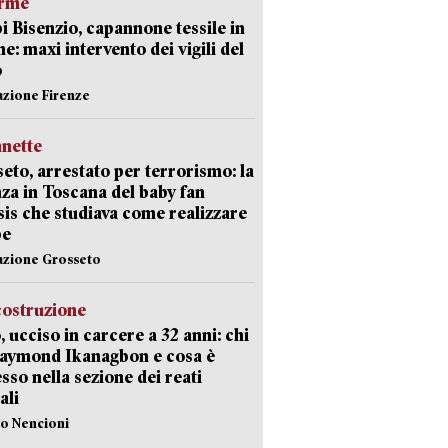
arme
 Bisenzio, capannone tessile in
e: maxi intervento dei vigili del
o
azione Firenze
nette
eto, arrestato per terrorismo: la
za in Toscana del baby fan
Isis che studiava come realizzare
be
azione Grosseto
costruzione
, ucciso in carcere a 32 anni: chi
Raymond Ikanagbon e cosa è
sso nella sezione dei reati
ali
lo Nencioni