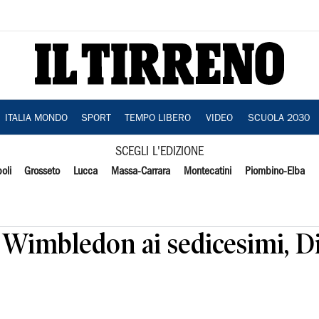
ITALIA MONDO
SPORT
TEMPO LIBERO
VIDEO
SCUOLA 2030
SCEGLI L'EDIZIONE
oli
Grosseto
Lucca
Massa-Carrara
Montecatini
Piombino-Elba
a Wimbledon ai sedicesimi, D