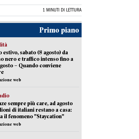
1 MINUTI DI LETTURA
Primo piano
lità
 estivo, sabato (8 agosto) da
no nero e traffico intenso fino a
agosto – Quando conviene
re
azione web
udio
ze sempre più care, ad agosto
lioni di italiani restano a casa:
a il fenomeno "Staycation"
azione web