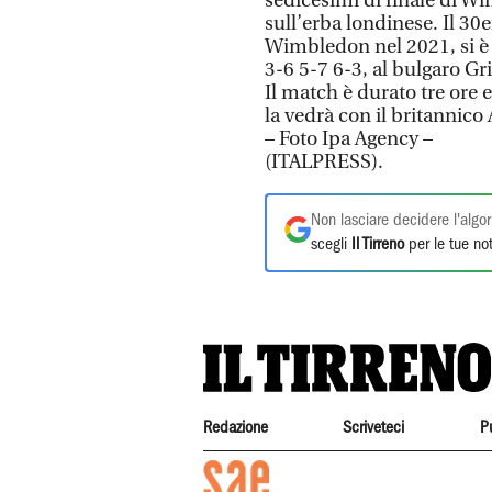
sedicesimi di finale di W
sull’erba londinese. Il 30
Wimbledon nel 2021, si è a
3-6 5-7 6-3, al bulgaro G
Il match è durato tre ore 
la vedrà con il britannico 
– Foto Ipa Agency –
(ITALPRESS).
Non lasciare decidere l'algor
scegli
Il Tirreno
per le tue not
Redazione
Scriveteci
P