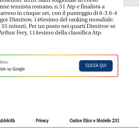
imbledon, terzo Slam stagionale in corso
enne tennista romano, n.51 Atp e finalista a
rreso in cinque set, con il punteggio di 6-3 6-4
rigor Dimitrov, 146esimo del ranking mondiale.
e 35 minuti. Per un posto nei quarti Dimitrov se
Arthur Fery, 114esimo della classifica Atp.
itmo:
CLICCA QUI
izie su Google
ubblicità
Privacy
Codice Etico e Modello 231