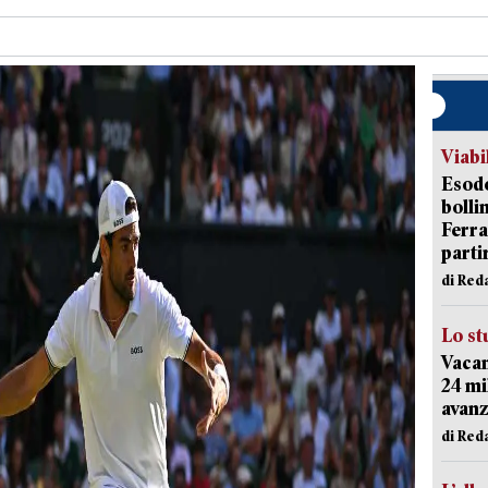
Viabi
Esodo
bolli
Ferr
parti
di Red
Lo st
Vacan
24 mi
avanz
di Red