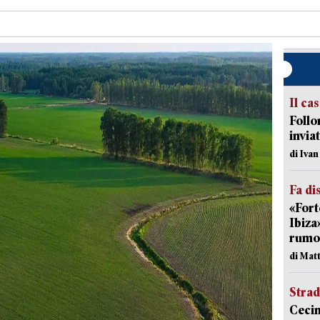
Il ca
Follo
inviat
di Iva
Fa di
«Fort
Ibiza
rumor
di Mat
Strad
Cecin