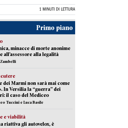
1 MINUTI DI LETTURA
Primo piano
so
nica, minacce di morte anonime
e all’assessore alla legalità
n Zambelli
scutere
e dei Marmi non sarà mai come
». In Versilia la “guerra” dei
i: il caso del Mediceo
teo Tuccini e Luca Basile
e e viabilità
a riattiva gli autovelox, è