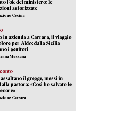
ato l’ok del ministero: le
zioni autorizzate
azione Cecina
to
 in azienda a Carrara, il viaggio
olore per Aldo: dalla Sicilia
ano i genitori
vanna Mezzana
cconto
i assaltano il gregge, messi in
dalla pastora: «Così ho salvato le
pecore»
azione Carrara