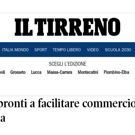
ITALIA MONDO
SPORT
TEMPO LIBERO
VIDEO
SCUOLA 2030
SCEGLI L'EDIZIONE
oli
Grosseto
Lucca
Massa-Carrara
Montecatini
Piombino-Elba
pronti a facilitare commerci
sa