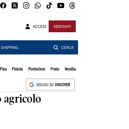
ACCEDI
ABBONATI
SHIPPING
CERCA
Pisa
Pistoia
Pontedera
Prato
Versilia
SEGUICI SU
DISCOVER
o agricolo