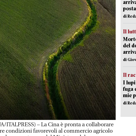
arriv
posta
di Red
Il lut
Morto
del d
arriv
di Gio
Il ra
I lup
fuga 
mie 
di Red
ITALPRESS) – La Cina è pronta a collaborare
eare condizioni favorevoli al commercio agricolo