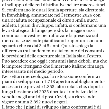
di sviluppo delle reti distributive nei tre macrosettori.
Si confermano le quasi 6mila aperture, sia dirette sia
in franchising, annunciate nel I semestre 2026 con
una ricaduta occupazionale di oltre 35mila nuovi
addetti. I piani di sviluppo, infatti, si confermano una
leva strategica di lungo periodo: la maggioranza
continua a investire per rafforzare la presenza sul
mercato. Le aziende pianificano le aperture con uno
sguardo che va dai 3 ai 5 anni. Questo spiega la
differenza tra l’andamento altalenante dei consumi e
le previsioni delle aperture sia in Italia sia all’estero.
Può accadere che oggi i consumi siano deboli, ma che
le imprese ritengano che il mercato italiano rimanga
interessante nel medio periodo.
Nei settori merceologici, la ristorazione conferma i
piani di sviluppo con 1.718 aperture, abbigliamento-
accessori ne prevede 1.353, altro retail, che, dopo la
lunga flessione del 2025 dovuta al rimbalzo delle
vendite negli anni del post-Covid, sta ritrovando
vigore e stima 2.892 nuovi negozi.
Il fatto che i piani di sviluppo siano confermati è di