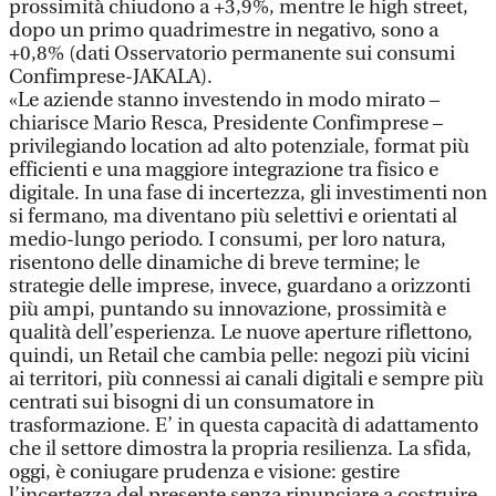
prossimità chiudono a +3,9%, mentre le high street,
dopo un primo quadrimestre in negativo, sono a
+0,8% (dati Osservatorio permanente sui consumi
Confimprese-JAKALA).
«Le aziende stanno investendo in modo mirato –
chiarisce Mario Resca, Presidente Confimprese –
privilegiando location ad alto potenziale, format più
efficienti e una maggiore integrazione tra fisico e
digitale. In una fase di incertezza, gli investimenti non
si fermano, ma diventano più selettivi e orientati al
medio-lungo periodo. I consumi, per loro natura,
risentono delle dinamiche di breve termine; le
strategie delle imprese, invece, guardano a orizzonti
più ampi, puntando su innovazione, prossimità e
qualità dell’esperienza. Le nuove aperture riflettono,
quindi, un Retail che cambia pelle: negozi più vicini
ai territori, più connessi ai canali digitali e sempre più
centrati sui bisogni di un consumatore in
trasformazione. E’ in questa capacità di adattamento
che il settore dimostra la propria resilienza. La sfida,
oggi, è coniugare prudenza e visione: gestire
l’incertezza del presente senza rinunciare a costruire