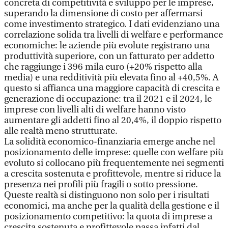
concreta di competitività e sviluppo per le imprese,
superando la dimensione di costo per affermarsi
come investimento strategico. I dati evidenziano una
correlazione solida tra livelli di welfare e performance
economiche: le aziende più evolute registrano una
produttività superiore, con un fatturato per addetto
che raggiunge i 396 mila euro (+20% rispetto alla
media) e una redditività più elevata fino al +40,5%. A
questo si affianca una maggiore capacità di crescita e
generazione di occupazione: tra il 2021 e il 2024, le
imprese con livelli alti di welfare hanno visto
aumentare gli addetti fino al 20,4%, il doppio rispetto
alle realtà meno strutturate.
La solidità economico-finanziaria emerge anche nel
posizionamento delle imprese: quelle con welfare più
evoluto si collocano più frequentemente nei segmenti
a crescita sostenuta e profittevole, mentre si riduce la
presenza nei profili più fragili o sotto pressione.
Queste realtà si distinguono non solo per i risultati
economici, ma anche per la qualità della gestione e il
posizionamento competitivo: la quota di imprese a
crescita sostenuta e profittevole passa infatti dal