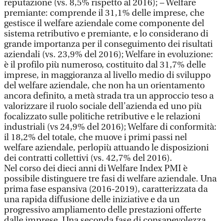
reputazione (vs. 8,5% rispetto al 2016); – Welfare
premiante: comprende il 31,1% delle imprese, che
gestisce il welfare aziendale come componente del
sistema retributivo e premiante, e lo considerano di
grande importanza per il conseguimento dei risultati
aziendali (vs. 23,9% del 2016); Welfare in evoluzione:
è il profilo più numeroso, costituito dal 31,7% delle
imprese, in maggioranza al livello medio di sviluppo
del welfare aziendale, che non ha un orientamento
ancora definito, a metà strada tra un approccio teso a
valorizzare il ruolo sociale dell’azienda ed uno più
focalizzato sulle politiche retributive e le relazioni
industriali (vs 24,9% del 2016); Welfare di conformità:
il 18,2% del totale, che muove i primi passi nel
welfare aziendale, perlopiù attuando le disposizioni
dei contratti collettivi (vs. 42,7% del 2016).
Nel corso dei dieci anni di Welfare Index PMI è
possibile distinguere tre fasi di welfare aziendale. Una
prima fase espansiva (2016-2019), caratterizzata da
una rapida diffusione delle iniziative e da un
progressivo ampliamento delle prestazioni offerte
dalle imprese. Una seconda fase di consapevolezza