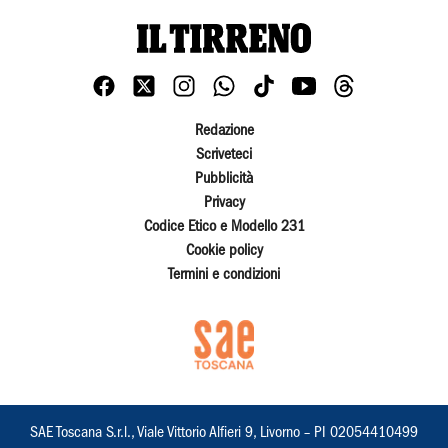
Redazione
Scriveteci
Pubblicità
Privacy
Codice Etico e Modello 231
Cookie policy
Termini e condizioni
SAE Toscana S.r.l., Viale Vittorio Alfieri 9, Livorno – PI 02054410499