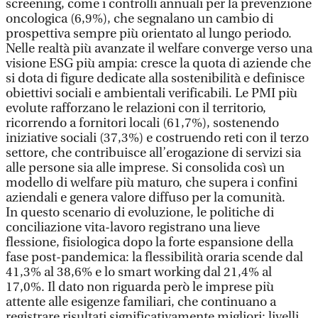
screening, come i controlli annuali per la prevenzione
oncologica (6,9%), che segnalano un cambio di
prospettiva sempre più orientato al lungo periodo.
Nelle realtà più avanzate il welfare converge verso una
visione ESG più ampia: cresce la quota di aziende che
si dota di figure dedicate alla sostenibilità e definisce
obiettivi sociali e ambientali verificabili. Le PMI più
evolute rafforzano le relazioni con il territorio,
ricorrendo a fornitori locali (61,7%), sostenendo
iniziative sociali (37,3%) e costruendo reti con il terzo
settore, che contribuisce all’erogazione di servizi sia
alle persone sia alle imprese. Si consolida così un
modello di welfare più maturo, che supera i confini
aziendali e genera valore diffuso per la comunità.
In questo scenario di evoluzione, le politiche di
conciliazione vita-lavoro registrano una lieve
flessione, fisiologica dopo la forte espansione della
fase post-pandemica: la flessibilità oraria scende dal
41,3% al 38,6% e lo smart working dal 21,4% al
17,0%. Il dato non riguarda però le imprese più
attente alle esigenze familiari, che continuano a
registrare risultati significativamente migliori: livelli