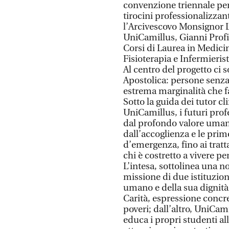
convenzione triennale per 
tirocini professionalizzant
l’Arcivescovo Monsignor L
UniCamillus, Gianni Profita
Corsi di Laurea in Medicin
Fisioterapia e Infermierist
Al centro del progetto ci 
Apostolica: persone senza
estrema marginalità che fa
Sotto la guida dei tutor cl
UniCamillus, i futuri prof
dal profondo valore umano,
dall’accoglienza e le prim
d’emergenza, fino ai trattam
chi è costretto a vivere pe
L’intesa, sottolinea una no
missione di due istituzion
umano e della sua dignità. 
Carità, espressione concre
poveri; dall’altro, UniCa
educa i propri studenti al