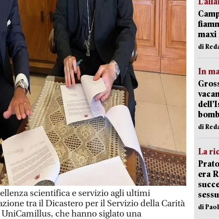
L’all
Campi
fiamm
maxi 
di Red
In ma
Gross
vacan
dell’
bom
di Red
La ri
Prato
era 
succe
enza scientifica e servizio agli ultimi
sessu
zione tra il Dicastero per il Servizio della Carità
di Pao
tà UniCamillus, che hanno siglato una