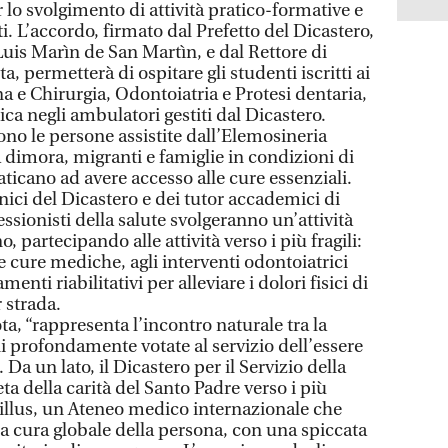
lo svolgimento di attività pratico-formative e
i. L’accordo, firmato dal Prefetto del Dicastero,
uis Marìn de San Martìn, e dal Rettore di
, permetterà di ospitare gli studenti iscritti ai
a e Chirurgia, Odontoiatria e Protesi dentaria,
ica negli ambulatori gestiti dal Dicastero.
sono le persone assistite dall’Elemosineria
 dimora, migranti e famiglie in condizioni di
ticano ad avere accesso alle cure essenziali.
inici del Dicastero e dei tutor accademici di
essionisti della salute svolgeranno un’attività
 partecipando alle attività verso i più fragili:
e cure mediche, agli interventi odontoiatrici
enti riabilitativi per alleviare i dolori fisici di
r strada.
ta, “rappresenta l’incontro naturale tra la
i profondamente votate al servizio dell’essere
Da un lato, il Dicastero per il Servizio della
ta della carità del Santo Padre verso i più
millus, un Ateneo medico internazionale che
la cura globale della persona, con una spiccata