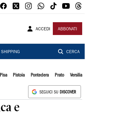
ACCEDI
ABBONATI
SHIPPING
CERCA
Pisa
Pistoia
Pontedera
Prato
Versilia
SEGUICI SU
DISCOVER
ica e