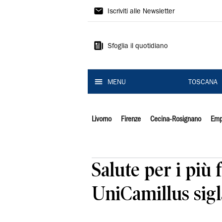
Il
Iscriviti alle Newsletter
Tirreno
Sfoglia il quotidiano
MENU
TOSCANA
Livorno
Firenze
Cecina-Rosignano
Emp
Salute per i più 
UniCamillus sig