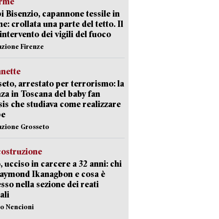
arme
 Bisenzio, capannone tessile in
e: crollata una parte del tetto. Il
intervento dei vigili del fuoco
azione Firenze
nette
eto, arrestato per terrorismo: la
za in Toscana del baby fan
Isis che studiava come realizzare
be
azione Grosseto
costruzione
, ucciso in carcere a 32 anni: chi
Raymond Ikanagbon e cosa è
sso nella sezione dei reati
ali
lo Nencioni