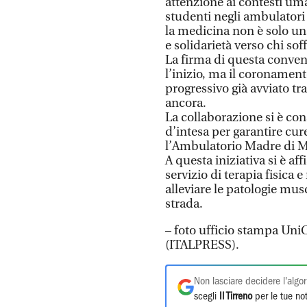
attenzione ai contesti uma
studenti negli ambulatori
la medicina non è solo un
e solidarietà verso chi sof
La firma di questa conve
l’inizio, ma il coronamen
progressivo già avviato tra
ancora.
La collaborazione si è co
d’intesa per garantire cur
l’Ambulatorio Madre di Mi
A questa iniziativa si è af
servizio di terapia fisica 
alleviare le patologie mus
strada.
– foto ufficio stampa Uni
(ITALPRESS).
Non lasciare decidere l'algor
scegli
Il Tirreno
per le tue not