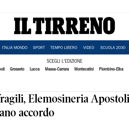
ITALIA MONDO
SPORT
TEMPO LIBERO
VIDEO
SCUOLA 2030
SCEGLI L'EDIZIONE
oli
Grosseto
Lucca
Massa-Carrara
Montecatini
Piombino-Elba
fragili, Elemosineria Apostol
lano accordo