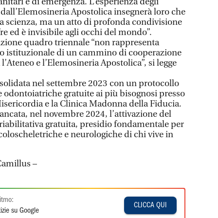
nitari e di emergenza. L’esperienza degli
 dall’Elemosineria Apostolica insegnerà loro che
a scienza, ma un atto di profonda condivisione
fre ed è invisibile agli occhi del mondo”.
nzione quadro triennale “non rappresenta
to istituzionale di un cammino di cooperazione
 l’Ateneo e l’Elemosineria Apostolica”, si legge
nsolidata nel settembre 2023 con un protocollo
e odontoiatriche gratuite ai più bisognosi presso
sericordia e la Clinica Madonna della Fiducia.
fiancata, nel novembre 2024, l’attivazione del
e riabilitativa gratuita, presidio fondamentale per
coloscheletriche e neurologiche di chi vive in
Camillus –
itmo:
CLICCA QUI
izie su Google