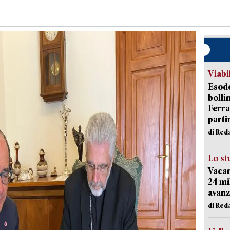
Viabi
Esodo
bolli
Ferr
parti
di Red
Lo st
Vacan
24 mi
avanz
di Red