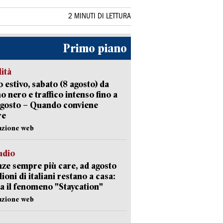
2 MINUTI DI LETTURA
Primo piano
lità
 estivo, sabato (8 agosto) da
no nero e traffico intenso fino a
agosto – Quando conviene
re
azione web
udio
ze sempre più care, ad agosto
lioni di italiani restano a casa:
a il fenomeno "Staycation"
azione web