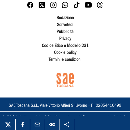
Redazione
Scriveteci
Pubblicità
Privacy
Codice Etico e Modello 231
Cookie policy
Termini e condizioni
SAE Toscana S.r.l., Viale Vittorio Alfieri 9, Livorno – PI 02054410499
I diritti delle immagini e dei testi sono riservati. È espressamente vietata la
loro riproduzione con qualsiasi mezzo e l'adattamento totale o parziale.