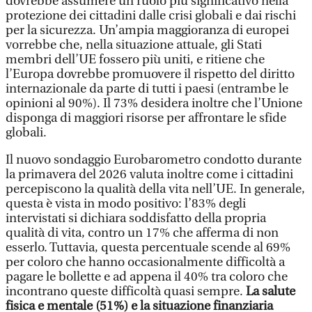
dovrebbe assumere un ruolo più significativo nella
protezione dei cittadini dalle crisi globali e dai rischi
per la sicurezza. Un’ampia maggioranza di europei
vorrebbe che, nella situazione attuale, gli Stati
membri dell’UE fossero più uniti, e ritiene che
l’Europa dovrebbe promuovere il rispetto del diritto
internazionale da parte di tutti i paesi (entrambe le
opinioni al 90%). Il 73% desidera inoltre che l’Unione
disponga di maggiori risorse per affrontare le sfide
globali.
Il nuovo sondaggio Eurobarometro condotto durante
la primavera del 2026 valuta inoltre come i cittadini
percepiscono la qualità della vita nell’UE. In generale,
questa è vista in modo positivo: l’83% degli
intervistati si dichiara soddisfatto della propria
qualità di vita, contro un 17% che afferma di non
esserlo. Tuttavia, questa percentuale scende al 69%
per coloro che hanno occasionalmente difficoltà a
pagare le bollette e ad appena il 40% tra coloro che
incontrano queste difficoltà quasi sempre.
La salute
fisica e mentale (51%) e la situazione finanziaria