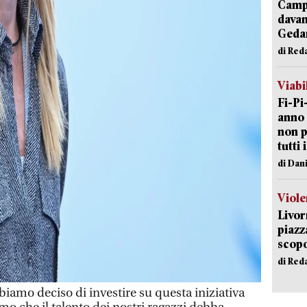
Campi
davan
Geda
di Red
Viabi
Fi-Pi
anno 
non p
tutti 
di Dan
Viole
Livor
piazz
scopo
di Red
amo deciso di investire su questa iniziativa