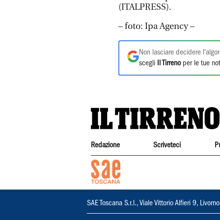
(ITALPRESS).
– foto: Ipa Agency –
Non lasciare decidere l'algor
scegli
Il Tirreno
per le tue not
Redazione
Scriveteci
P
SAE Toscana S.r.l., Viale Vittorio Alfieri 9, Li