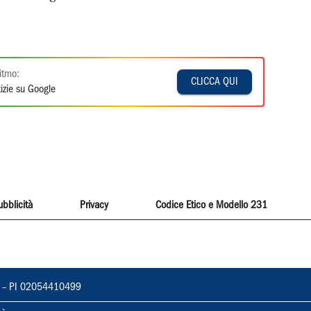
itmo:
CLICCA QUI
izie su Google
ubblicità
Privacy
Codice Etico e Modello 231
vorno – PI 02054410499