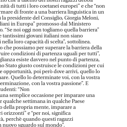
mo che il talento dei nostri ragazzi debba
nità di tutti i loro coetanei europei” e che “non
rmare di fronte a una barriera linguistica in un
la presidente del Consiglio, Giorgia Meloni,
taliani in Europa” promosso dal Ministero
to. “Se noi oggi non togliamo quella barriera”
e tantissimi giovani italiani non siano
ella loro capacità di scelta”, sottolinea.
lo che possiamo per superare la barriera della
ruire condizioni di partenza uguali per tutti”,
lianza esiste davvero nel punto di partenza,
o Stato giusto costruisce le condizioni per cui
e opportunità, poi però dove arrivi, quello lo
are. Quello lo determinate voi, con la vostra
terminazione, con la vostra passione”. E
studenti: “Non
una semplice occasione per imparare una
per qualche settimana in qualche Paese
zio della propria mente, imparare a
i orizzonti” e “per noi, significa
tà, perchè quando questi ragazzi
n nuovo sguardo sul mondo”.