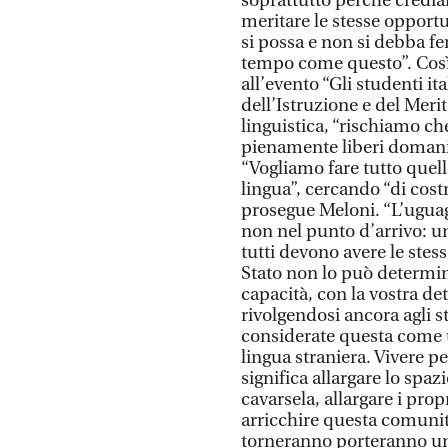
soprattutto perchè credia
meritare le stesse opportu
si possa e non si debba fe
tempo come questo”. Così 
all’evento “Gli studenti i
dell’Istruzione e del Meri
linguistica, “rischiamo ch
pienamente liberi domani n
“Vogliamo fare tutto quel
lingua”, cercando “di cost
prosegue Meloni. “L’uguag
non nel punto d’arrivo: un
tutti devono avere le stess
Stato non lo può determin
capacità, con la vostra de
rivolgendosi ancora agli 
considerate questa come 
lingua straniera. Vivere 
significa allargare lo spa
cavarsela, allargare i propr
arricchire questa comuni
torneranno porteranno u