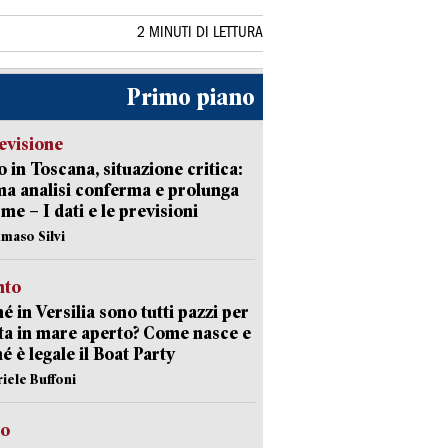
2 MINUTI DI LETTURA
Primo piano
evisione
 in Toscana, situazione critica:
ima analisi conferma e prolunga
rme – I dati e le previsioni
maso Silvi
nto
é in Versilia sono tutti pazzi per
sta in mare aperto? Come nasce e
é è legale il Boat Party
riele Buffoni
to