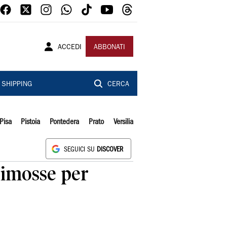
ACCEDI
ABBONATI
SHIPPING
CERCA
Pisa
Pistoia
Pontedera
Prato
Versilia
SEGUICI SU
DISCOVER
rimosse per