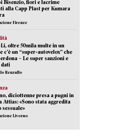
 Bisenzio, fiori e lacrime
ti alla Capp Plast per Kumara
ra
azione Firenze
lità
-Li, oltre 50mila multe in un
e c’è un “super-autovelox” che
erdona – Le super sanzioni e
i dati
ilo Renzullo
nza
no, diciottenne presa a pugni in
a Attias: «Sono stata aggredita
 sessuale»
azione Livorno