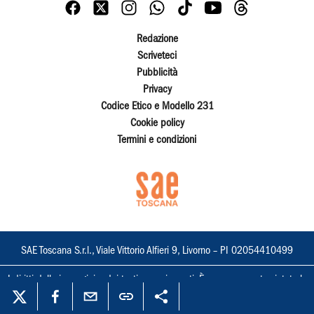
Redazione
Scriveteci
Pubblicità
Privacy
Codice Etico e Modello 231
Cookie policy
Termini e condizioni
SAE Toscana S.r.l., Viale Vittorio Alfieri 9, Livorno – PI 02054410499
I diritti delle immagini e dei testi sono riservati. È espressamente vietata la
loro riproduzione con qualsiasi mezzo e l'adattamento totale o parziale.