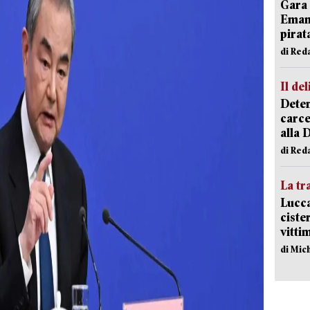
Gara 
Emanu
pirat
di Red
Il del
Deten
carce
alla 
di Red
La tr
Lucca
ciste
vitti
di Mic