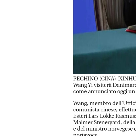
PECHINO (CINA) (XINHUA/I
Wang Yi visiterà Danimarca
come annunciato oggi un p
Wang, membro dell’Ufficio
comunista cinese, effettue
Esteri Lars Lokke Rasmuss
Malmer Stenergard, della 
e del ministro norvegese d
portavoce.