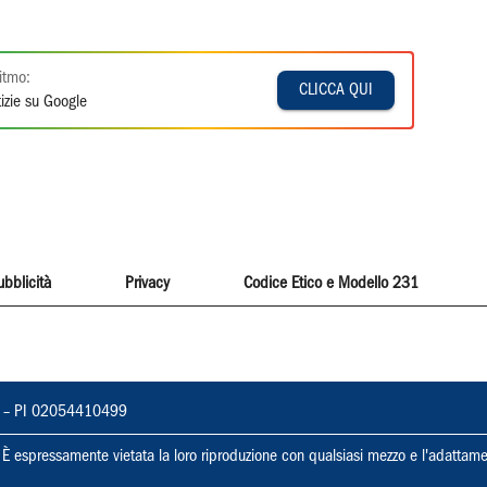
itmo:
CLICCA QUI
izie su Google
ubblicità
Privacy
Codice Etico e Modello 231
vorno – PI 02054410499
ti. È espressamente vietata la loro riproduzione con qualsiasi mezzo e l'adattame