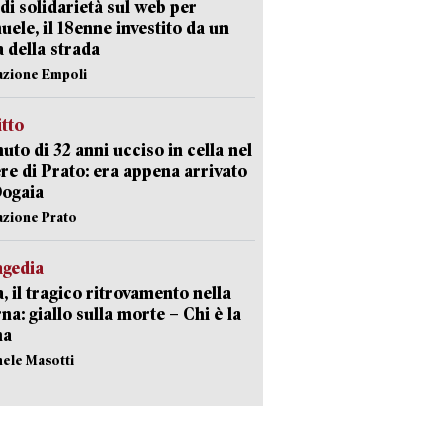
di solidarietà sul web per
ele, il 18enne investito da un
a della strada
azione Empoli
itto
uto di 32 anni ucciso in cella nel
re di Prato: era appena arrivato
Dogaia
azione Prato
agedia
, il tragico ritrovamento nella
rna: giallo sulla morte – Chi è la
ma
hele Masotti