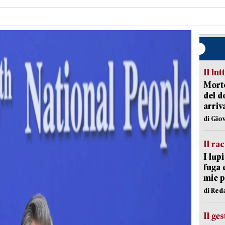
Il lut
Morto
del d
arriv
di Gio
Il ra
I lup
fuga 
mie 
di Red
Il ge