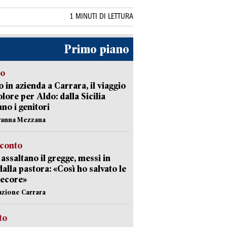
1 MINUTI DI LETTURA
Primo piano
to
 in azienda a Carrara, il viaggio
olore per Aldo: dalla Sicilia
ano i genitori
vanna Mezzana
cconto
i assaltano il gregge, messi in
dalla pastora: «Così ho salvato le
pecore»
azione Carrara
sto