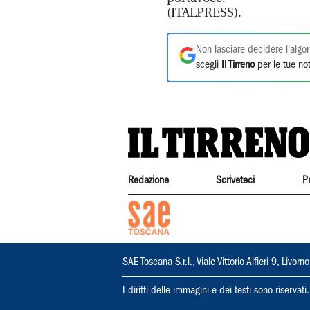
(ITALPRESS).
Non lasciare decidere l'algor
scegli
Il Tirreno
per le tue not
Redazione
Scriveteci
P
SAE Toscana S.r.l., Viale Vittorio Alfieri 9, Li
I diritti delle immagini e dei testi sono riserva