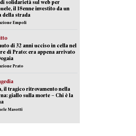
di solidarietà sul web per
ele, il 18enne investito da un
a della strada
azione Empoli
itto
uto di 32 anni ucciso in cella nel
re di Prato: era appena arrivato
Dogaia
azione Prato
agedia
, il tragico ritrovamento nella
rna: giallo sulla morte – Chi è la
ma
hele Masotti