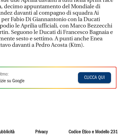
sue due Aprilia davanti a tutti nella sprint race
a, decimo appuntamento del Mondiale di
ndez davanti al compagno di squadra Ai
 per Fabio Di Giannantonio con la Ducati
 podio le Aprilia ufficiali, con Marco Bezzecchi
rtin. Seguono le Ducati di Francesco Bagnaia e
mente sesto e settimo. A punti anche Enea
ttavo davanti a Pedro Acosta (Ktm).
itmo:
CLICCA QUI
izie su Google
ubblicità
Privacy
Codice Etico e Modello 231