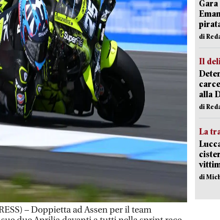
Gara 
Emanu
pirat
di Red
Il del
Deten
carce
alla 
di Red
La tr
Lucca
ciste
vitti
di Mic
SS) – Doppietta ad Assen per il team