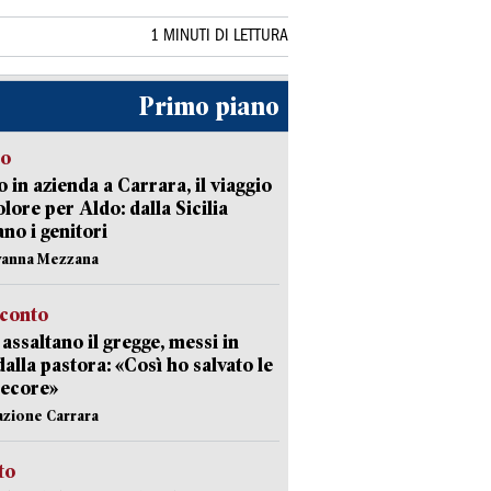
1 MINUTI DI LETTURA
Primo piano
to
 in azienda a Carrara, il viaggio
olore per Aldo: dalla Sicilia
ano i genitori
vanna Mezzana
cconto
i assaltano il gregge, messi in
dalla pastora: «Così ho salvato le
pecore»
azione Carrara
sto