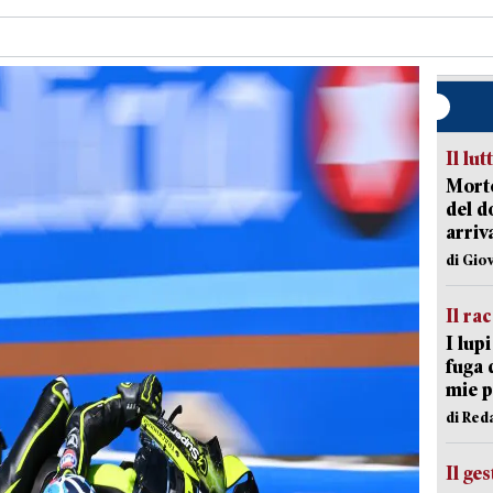
Il lut
Morto
del d
arriv
di Gio
Il ra
I lup
fuga 
mie 
di Red
Il ge