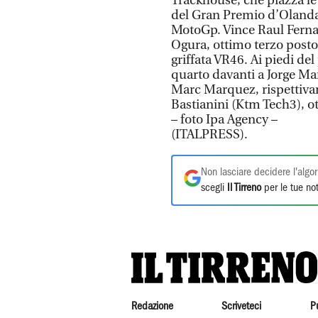
Trackhouse, che piazza le 
del Gran Premio d’Oland
MotoGp. Vince Raul Ferna
Ogura, ottimo terzo posto
griffata VR46. Ai piedi del
quarto davanti a Jorge Ma
Marc Marquez, rispettiva
Bastianini (Ktm Tech3), o
– foto Ipa Agency –
(ITALPRESS).
Non lasciare decidere l'algor
scegli
Il Tirreno
per le tue not
Redazione
Scriveteci
P