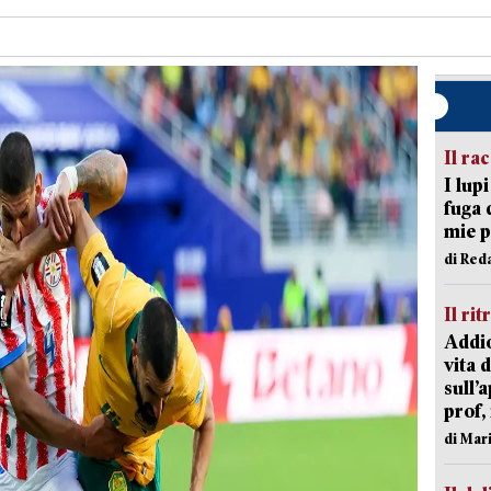
Il ra
I lup
fuga 
mie 
di Red
Il rit
Addio
vita 
sull’
prof,
di Mar