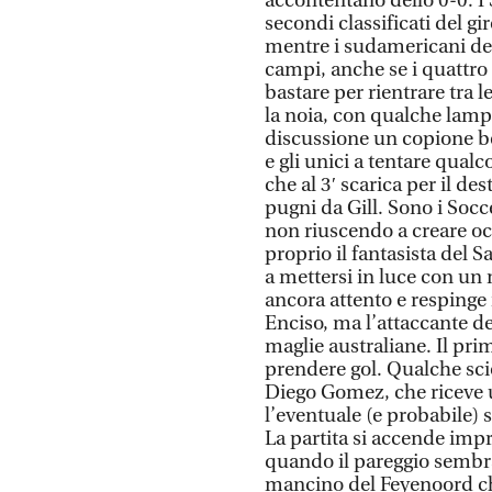
accontentano dello 0-0. I 
secondi classificati del g
mentre i sudamericani devo
campi, anche se i quattr
bastare per rientrare tra l
la noia, con qualche lamp
discussione un copione ben
e gli unici a tentare qualc
che al 3′ scarica per il de
pugni da Gill. Sono i Socc
non riuscendo a creare occ
proprio il fantasista del
a mettersi in luce con un 
ancora attento e respinge i
Enciso, ma l’attaccante del
maglie australiane. Il pr
prendere gol. Qualche sc
Diego Gomez, che riceve un
l’eventuale (e probabile) 
La partita si accende imp
quando il pareggio sembra
mancino del Feyenoord che 