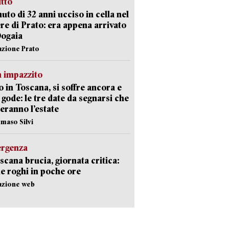
itto
uto di 32 anni ucciso in cella nel
re di Prato: era appena arrivato
Dogaia
azione Prato
 impazzito
 in Toscana, si soffre ancora e
i gode: le tre date da segnarsi che
eranno l’estate
maso Silvi
ergenza
scana brucia, giornata critica:
e roghi in poche ore
azione web