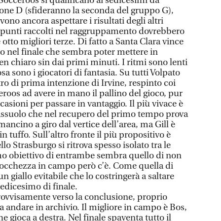
Socceroos si qualificano ai sedicesimi da
irone D (sfideranno la seconda del gruppo G),
no ancora aspettare i risultati degli altri
o punti raccolti nel raggruppamento dovrebbero
e otto migliori terze. Di fatto a Santa Clara vince
o nel finale che sembra poter mettere in
 chiaro sin dai primi minuti. I ritmi sono lenti
osa sono i giocatori di fantasia. Su tutti Volpato
stro di prima intenzione di Irvine, respinto coi
eroos ad avere in mano il pallino del gioco, pur
asioni per passare in vantaggio. Il più vivace è
 Sassuolo che nel recupero del primo tempo prova
mancino a giro dal vertice dell’area, ma Gill è
n tuffo. Sull’altro fronte il più propositivo è
lo Strasburgo si ritrova spesso isolato tra le
imo obiettivo di entrambe sembra quello di non
iocchezza in campo però c’è. Come quella di
 giallo evitabile che lo costringerà a saltare
sedicesimo di finale.
rovvisamente verso la conclusione, proprio
 andare in archivio. Il migliore in campo è Bos,
gioca a destra. Nel finale spaventa tutto il