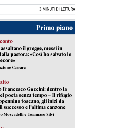
3 MINUTI DI LETTURA
Primo piano
cconto
i assaltano il gregge, messi in
dalla pastora: «Così ho salvato le
pecore»
azione Carrara
ratto
 Francesco Guccini: dentro la
del poeta senza tempo – Il rifugio
appennino toscano, gli inizi da
 il successo e l’ultima canzone
io Moscadelli e Tommaso Silvi