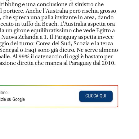
ibbling e una conclusione di sinistro che
del portiere. Anche l’Australia però rischia grosso
 che spreca una palla invitante in area, dando
cato in tuffo da Beach. L’Australia aspetta ora
da un girone equilibratissimo che vede Egitto a
 e Nuova Zelanda a 1. Il Paraguay aspetta invece
ggio del turno: Corea del Sud, Scozia e la terza
Senegal o Iraq) sono già dietro. Ne serve almeno
spalle. Al 99% il catenaccio di oggi è bastato per
nazione diretta che manca al Paraguay dal 2010.
itmo:
CLICCA QUI
izie su Google