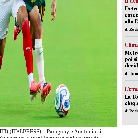
Il del
Deten
carce
alla 
di Red
Clima
Meteo
poi s
decid
di Tom
L’em
La To
cinqu
di Red
) (ITALPRESS) – Paraguay e Australia si