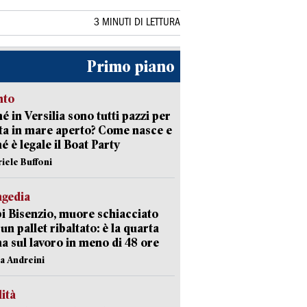
3 MINUTI DI LETTURA
Primo piano
nto
é in Versilia sono tutti pazzi per
sta in mare aperto? Come nasce e
é è legale il Boat Party
riele Buffoni
agedia
 Bisenzio, muore schiacciato
 un pallet ribaltato: è la quarta
ma sul lavoro in meno di 48 ore
na Andreini
lità