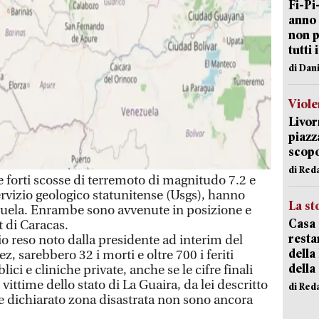
Fi-Pi
anno 
non p
tutti 
di Dan
Viole
Livor
piazz
scopo
di Red
orti scosse di terremoto di magnitudo 7.2 e
ervizio geologico statunitense (Usgs), hanno
La st
ezuela. Enrambe sono avvenute in posizione e
Casa 
t di Caracas.
resta
 reso noto dalla presidente ad interim del
della
, sarebbero 32 i morti e oltre 700 i feriti
della
lici e cliniche private, anche se le cifre finali
vittime dello stato di La Guaira, da lei descritto
di Red
e dichiarato zona disastrata non sono ancora