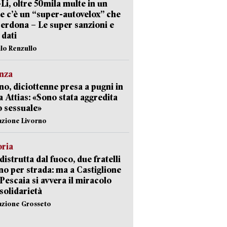
-Li, oltre 50mila multe in un
e c’è un “super-autovelox” che
erdona – Le super sanzioni e
i dati
ilo Renzullo
nza
no, diciottenne presa a pugni in
a Attias: «Sono stata aggredita
 sessuale»
azione Livorno
oria
distrutta dal fuoco, due fratelli
no per strada: ma a Castiglione
 Pescaia si avvera il miracolo
 solidarietà
azione Grosseto