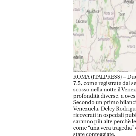
ROMA (ITALPRESS) – Due f
7.5, come registrate dal s
scosso nella notte il Ven
profondità diverse, a oves
Secondo un primo bilancio
Venezuela, Delcy Rodriguez
ricoverati in ospedali pubb
saranno più alte perchè le 
come “una vera tragedia” 
state conteggiate.