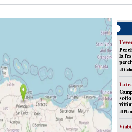
L’eve
Perch
la fe
perch
di Gab
La tr
Campi
sotto
vitti
di Ele
Viabi