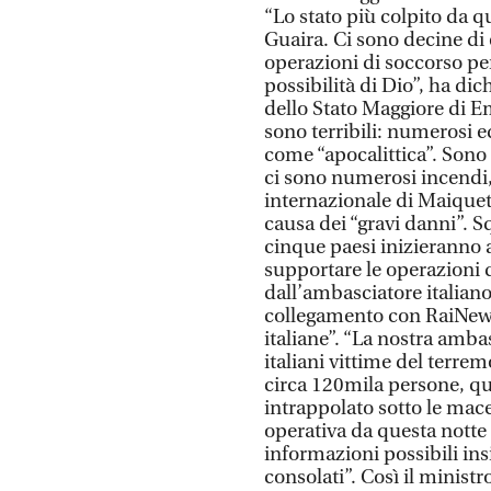
“Lo stato più colpito da 
Guaira. Ci sono decine di 
operazioni di soccorso per
possibilità di Dio”, ha di
dello Stato Maggiore di E
sono terribili: numerosi ed
come “apocalittica”. Sono
ci sono numerosi incendi,
internazionale di Maiquetì
causa dei “gravi danni”. 
cinque paesi inizieranno 
supportare le operazioni d
dall’ambasciatore italian
collegamento con RaiNews
italiane”. “La nostra amba
italiani vittime del terre
circa 120mila persone, qu
intrappolato sotto le macer
operativa da questa notte 
informazioni possibili ins
consolati”. Così il ministr