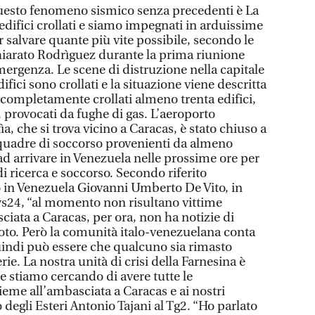
questo fenomeno sismico senza precedenti è La
edifici crollati e siamo impegnati in arduissime
 salvare quante più vite possibile, secondo le
chiarato Rodrìguez durante la prima riunione
mergenza. Le scene di distruzione nella capitale
ifici sono crollati e la situazione viene descritta
 completamente crollati almeno trenta edifici,
 provocati da fughe di gas. L’aeroporto
a, che si trova vicino a Caracas, è stato chiuso a
Squadre di soccorso provenienti da almeno
ad arrivare in Venezuela nelle prossime ore per
i ricerca e soccorso. Secondo riferito
o in Venezuela Giovanni Umberto De Vito, in
24, “al momento non risultano vittime
sciata a Caracas, per ora, non ha notizie di
moto. Però la comunità italo-venezuelana conta
indi può essere che qualcuno sia rimasto
ie. La nostra unità di crisi della Farnesina è
e stiamo cercando di avere tutte le
ieme all’ambasciata a Caracas e ai nostri
o degli Esteri Antonio Tajani al Tg2. “Ho parlato