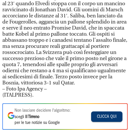
al 23′ quando Elvedi stoppa con il corpo un mancino
ravvicinato di Jonathan David. Gli uomini di Marsch
accorciano le distanze al 31′. Saliba, ben lanciato da
de Fougerolles, aggancia un pallone splendido in area
e serve il neo entrato Promise David, che in spaccata
batte Kobel al primo pallone toccato. Gli ospiti si
abbassano troppo e i canadesi tentano l’assalto finale,
ma senza procurare reali grattacapi al portiere
rossocrociato. La Svizzera può così festeggiare un
successo prezioso che vale il primo posto nel girone a
quota 7, tenendosi alle spalle proprio gli avversari
odierni che restano a 4 ma si qualificano ugualmente
ai sedicesimi di finale. Terzo posto invece per la
Bosnia, vittoriosa 3-1 sul Qatar.
– Foto Ipa Agency –
(ITALPRESS).
Non lasciare decidere l'algoritmo:
CLICCA QUI
scegli
Il Tirreno
per le tue notizie su Google