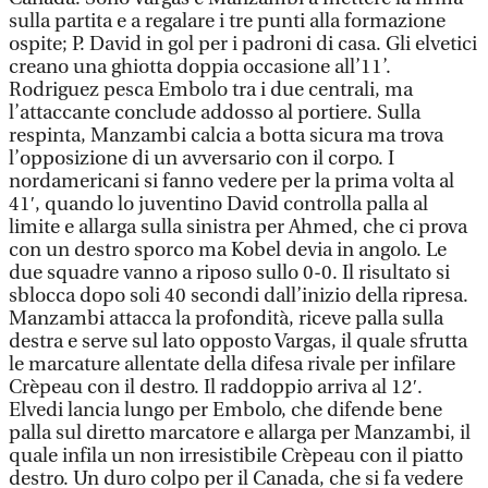
sulla partita e a regalare i tre punti alla formazione
ospite; P. David in gol per i padroni di casa. Gli elvetici
creano una ghiotta doppia occasione all’11’.
Rodriguez pesca Embolo tra i due centrali, ma
l’attaccante conclude addosso al portiere. Sulla
respinta, Manzambi calcia a botta sicura ma trova
l’opposizione di un avversario con il corpo. I
nordamericani si fanno vedere per la prima volta al
41′, quando lo juventino David controlla palla al
limite e allarga sulla sinistra per Ahmed, che ci prova
con un destro sporco ma Kobel devia in angolo. Le
due squadre vanno a riposo sullo 0-0. Il risultato si
sblocca dopo soli 40 secondi dall’inizio della ripresa.
Manzambi attacca la profondità, riceve palla sulla
destra e serve sul lato opposto Vargas, il quale sfrutta
le marcature allentate della difesa rivale per infilare
Crèpeau con il destro. Il raddoppio arriva al 12′.
Elvedi lancia lungo per Embolo, che difende bene
palla sul diretto marcatore e allarga per Manzambi, il
quale infila un non irresistibile Crèpeau con il piatto
destro. Un duro colpo per il Canada, che si fa vedere