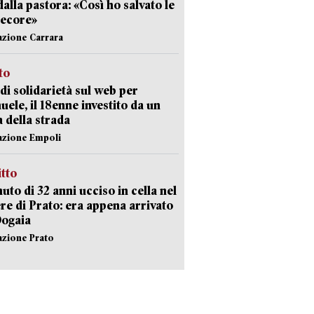
dalla pastora: «Così ho salvato le
pecore»
azione Carrara
sto
di solidarietà sul web per
ele, il 18enne investito da un
a della strada
azione Empoli
itto
uto di 32 anni ucciso in cella nel
re di Prato: era appena arrivato
Dogaia
azione Prato