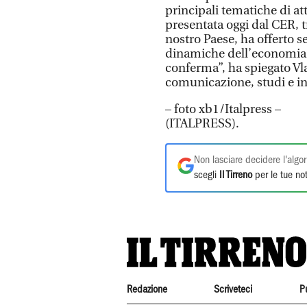
principali tematiche di at
presentata oggi dal CER, t
nostro Paese, ha offerto se
dinamiche dell’economia g
conferma”, ha spiegato V
comunicazione, studi e in
– foto xb1/Italpress –
(ITALPRESS).
Non lasciare decidere l'algor
scegli
Il Tirreno
per le tue not
Redazione
Scriveteci
P