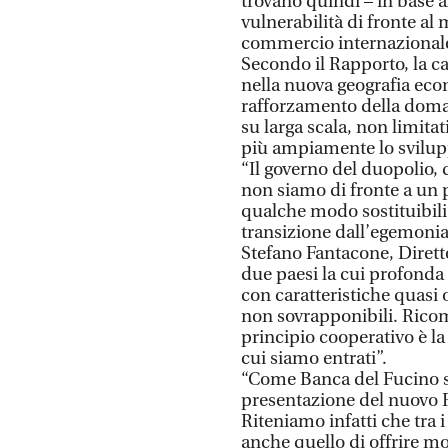
trovano quindi – in base al
vulnerabilità di fronte al
commercio internazional
Secondo il Rapporto, la ca
nella nuova geografia ec
rafforzamento della doman
su larga scala, non limita
più ampiamente lo svilup
“Il governo del duopolio, d
non siamo di fronte a un p
qualche modo sostituibili
transizione dall’egemonia 
Stefano Fantacone, Dirett
due paesi la cui profonda 
con caratteristiche quasi
non sovrapponibili. Ricom
principio cooperativo è la
cui siamo entrati”.
“Come Banca del Fucino sia
presentazione del nuovo 
Riteniamo infatti che tra 
anche quello di offrire m