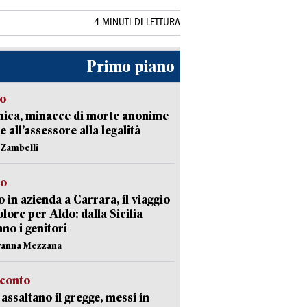
4 MINUTI DI LETTURA
Primo piano
so
nica, minacce di morte anonime
e all’assessore alla legalità
n Zambelli
to
 in azienda a Carrara, il viaggio
olore per Aldo: dalla Sicilia
ano i genitori
vanna Mezzana
cconto
i assaltano il gregge, messi in