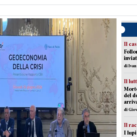
Il ca
Follo
inviat
di Iva
Il lut
Morto
del d
arriv
di Gio
Il ra
I lup