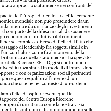
la ricerca – in una posizione di forte
 mutato approccio statunitense nei confronti del
e.
pacità dell’Europa di ricollocarsi efficacemente
onomica mondiale non può prescindere da un
da interna e da un rilancio degli investimenti
ti al comparto della difesa ma tali da sostenere
po economico e produttivo del continente.
i per sè complesso, è reso difficile dal fatto che
assaggio di leadership fra soggetti simili e in
 l’un con l’altro, come fu al momento della
britannica a quella statunitense – ha spiegato
ore della Ricerca CER -. Oggi si confrontano
diversità trova sintesi in modelli di innovazione
 opposte e con organizzazioni sociali parimenti
porre questi equilibri all’interno di un
 sfida che si pone nel contesto di un-order in
mo felici di ospitare eventi quali la
Rapporto del Centro Europa Ricerche.
i compiti di una Banca come la nostra vi sia
omenti di confronto e di approfondimento sulle