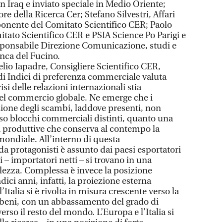
in Iraq e inviato speciale in Medio Oriente;
re della Ricerca Cer; Stefano Silvestri, Affari
ponente del Comitato Scientifico CER; Paolo
itato Scientifico CER e PSIA Science Po Parigi e
sponsabile Direzione Comunicazione, studi e
anca del Fucino.
Lelio Iapadre, Consigliere Scientifico CER,
 di Indici di preferenza commerciale valuta
si delle relazioni internazionali stia
del commercio globale. Ne emerge che i
ione degli scambi, laddove presenti, non
rso blocchi commerciali distinti, quanto una
ti produttive che conserva al contempo la
ondiale. All’interno di questa
 da protagonisti è assunto dai paesi esportatori
ti – importatori netti – si trovano in una
olezza. Complessa è invece la posizione
ici anni, infatti, la proiezione esterna
Italia si è rivolta in misura crescente verso la
beni, con un abbassamento del grado di
so il resto del mondo. L’Europa e l’Italia si