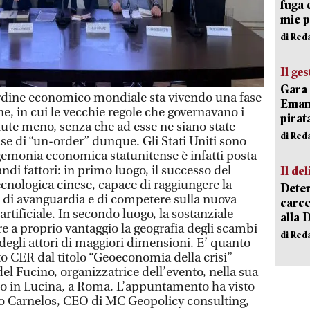
fuga 
mie 
di Red
Il ge
Gara 
dine economico mondiale sta vivendo una fase
Emanu
e, in cui le vecchie regole che governavano i
pirat
nute meno, senza che ad esse ne siano state
di Red
ase di “un-order” dunque. Gli Stati Uniti sono
’egemonia economica statunitense è infatti posta
ndi fattori: in primo luogo, il successo del
Il del
cnologica cinese, capace di raggiungere la
Deten
i di avanguardia e di competere sulla nuova
carce
 artificiale. In secondo luogo, la sostanziale
alla 
re a proprio vantaggio la geografia degli scambi
di Red
degli attori di maggiori dimensioni. E’ quanto
 CER dal titolo “Geoeconomia della crisi”
l Fucino, organizzatrice dell’evento, nella sua
zo in Lucina, a Roma. L’appuntamento ha visto
co Carnelos, CEO di MC Geopolicy consulting,