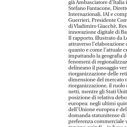
già Ambasciatore d’Italia 
Stefano Fantacone, Diretto
Internazionali, IAI e com
Guerrieri, Presidente Com
di Vladimiro Giacchè, Re
innovazione digitale di B
Il rapporto, illustrato da 
attraverso l’elaborazione
quanto e come l’attuale cri
impattando la geografia 
fenomeni di regionalizzaz
delineano il passaggio ve
riorganizzazione delle re
dimensione del mercato m
riorganizzazione, il ruolo
netti, mentre gli Stati Uni
posizione di relativa deb
europea: negli ultimi quind
dell’Unione europea e dell’
domanda statunitense di 
preferenza commerciale ver