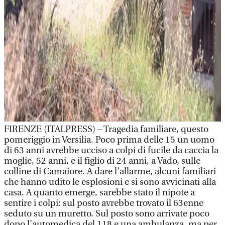
FIRENZE (ITALPRESS) – Tragedia familiare, questo
pomeriggio in Versilia. Poco prima delle 15 un uomo
di 63 anni avrebbe ucciso a colpi di fucile da caccia la
moglie, 52 anni, e il figlio di 24 anni, a Vado, sulle
colline di Camaiore. A dare l’allarme, alcuni familiari
che hanno udito le esplosioni e si sono avvicinati alla
casa. A quanto emerge, sarebbe stato il nipote a
sentire i colpi: sul posto avrebbe trovato il 63enne
seduto su un muretto. Sul posto sono arrivate poco
dopo l’automedica del 118 e una ambulanza, ma per