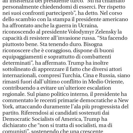
all’insistenza del presidente turco. “Mi ha chiamato
personalmente chiedendomi di esserci. Per rispetto
nei suoi confronti parteciperò”, ha detto. Nel corso
dello scambio con la stampa il presidente americano
ha affrontato anche la guerra in Ucraina,
riconoscendo al presidente Volodymyr Zelensky la
capacità di resistere all’invasione russa. “Sta facendo
piuttosto bene. Sta tenendo duro. Bisogna
riconoscere che è coraggioso, dispone di buoni
equipaggiamenti e soprattutto di combattenti
determinati”, ha affermato. Trump ha inoltre
sottolineato di apprezzare il fatto che diversi attori
internazionali, compresi Turchia, Cina e Russia, siano
rimasti fuori dall’ultimo conflitto in Medio Oriente,
contribuendo a evitare un’ulteriore escalation
regionale. Sul piano politico interno, il presidente ha
commentato le recenti primarie democratiche a New
York, attaccando duramente l’ala più progressista del
partito. Riferendosi ai candidati sostenuti dai
Democratic Socialists of America, Trump ha
dichiarato che “non si tratta di socialisti, ma di
comunisti”, sostenendo che una crescente