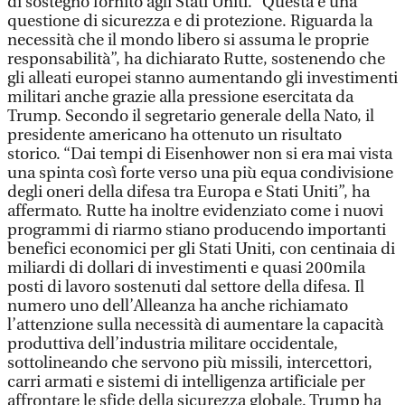
di sostegno fornito agli Stati Uniti. “Questa è una
questione di sicurezza e di protezione. Riguarda la
necessità che il mondo libero si assuma le proprie
responsabilità”, ha dichiarato Rutte, sostenendo che
gli alleati europei stanno aumentando gli investimenti
militari anche grazie alla pressione esercitata da
Trump. Secondo il segretario generale della Nato, il
presidente americano ha ottenuto un risultato
storico. “Dai tempi di Eisenhower non si era mai vista
una spinta così forte verso una più equa condivisione
degli oneri della difesa tra Europa e Stati Uniti”, ha
affermato. Rutte ha inoltre evidenziato come i nuovi
programmi di riarmo stiano producendo importanti
benefici economici per gli Stati Uniti, con centinaia di
miliardi di dollari di investimenti e quasi 200mila
posti di lavoro sostenuti dal settore della difesa. Il
numero uno dell’Alleanza ha anche richiamato
l’attenzione sulla necessità di aumentare la capacità
produttiva dell’industria militare occidentale,
sottolineando che servono più missili, intercettori,
carri armati e sistemi di intelligenza artificiale per
affrontare le sfide della sicurezza globale. Trump ha