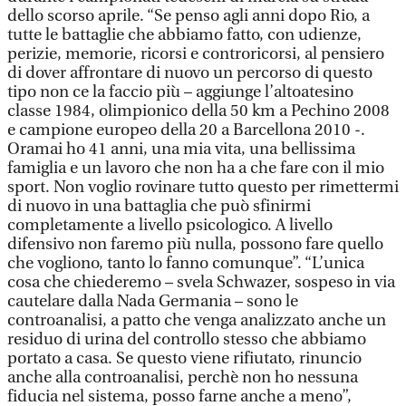
dello scorso aprile. “Se penso agli anni dopo Rio, a
tutte le battaglie che abbiamo fatto, con udienze,
perizie, memorie, ricorsi e controricorsi, al pensiero
di dover affrontare di nuovo un percorso di questo
tipo non ce la faccio più – aggiunge l’altoatesino
classe 1984, olimpionico della 50 km a Pechino 2008
e campione europeo della 20 a Barcellona 2010 -.
Oramai ho 41 anni, una mia vita, una bellissima
famiglia e un lavoro che non ha a che fare con il mio
sport. Non voglio rovinare tutto questo per rimettermi
di nuovo in una battaglia che può sfinirmi
completamente a livello psicologico. A livello
difensivo non faremo più nulla, possono fare quello
che vogliono, tanto lo fanno comunque”. “L’unica
cosa che chiederemo – svela Schwazer, sospeso in via
cautelare dalla Nada Germania – sono le
controanalisi, a patto che venga analizzato anche un
residuo di urina del controllo stesso che abbiamo
portato a casa. Se questo viene rifiutato, rinuncio
anche alla controanalisi, perchè non ho nessuna
fiducia nel sistema, posso farne anche a meno”,