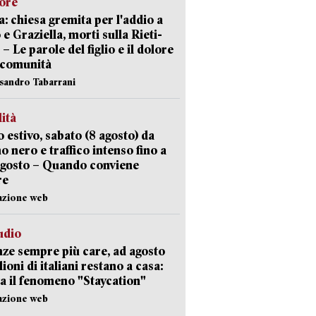
lore
: chiesa gremita per l'addio a
 e Graziella, morti sulla Rieti-
 – Le parole del figlio e il dolore
 comunità
ssandro Tabarrani
lità
 estivo, sabato (8 agosto) da
no nero e traffico intenso fino a
agosto – Quando conviene
re
azione web
udio
ze sempre più care, ad agosto
lioni di italiani restano a casa:
a il fenomeno "Staycation"
azione web