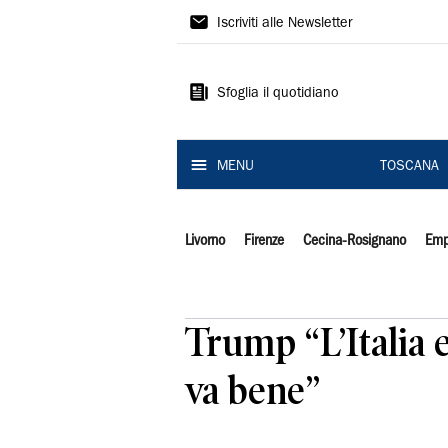
Il
Iscriviti alle Newsletter
Tirreno
Sfoglia il quotidiano
MENU
TOSCANA
Livorno
Firenze
Cecina-Rosignano
Emp
Trump “L’Italia 
va bene”