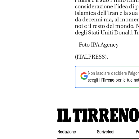
l’Italia e il suo Primo 
considerazione l’idea di 
Islamica dell’Iran e la s
da decenni ma, al moment
noi e il resto del mondo. N
degli Stati Uniti Donald 
– Foto IPA Agency –
(ITALPRESS).
Non lasciare decidere l'algor
scegli
Il Tirreno
per le tue not
Redazione
Scriveteci
P