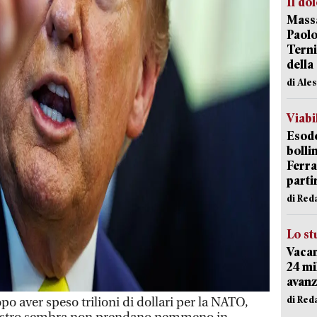
Il do
Massa
Paolo
Terni
della
di Ale
Viabi
Esodo
bolli
Ferr
parti
di Red
Lo st
Vacan
24 mi
avanz
di Red
aver speso trilioni di dollari per la NATO,