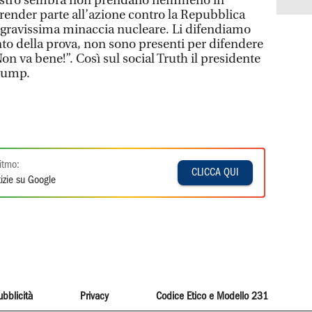
Ministro sembra non prendano nemmeno in
prender parte all’azione contro la Repubblica
ua gravissima minaccia nucleare. Li difendiamo
o della prova, non sono presenti per difendere
on va bene!”. Così sul social Truth il presidente
Trump.
itmo:
CLICCA QUI
izie su Google
ubblicità
Privacy
Codice Etico e Modello 231