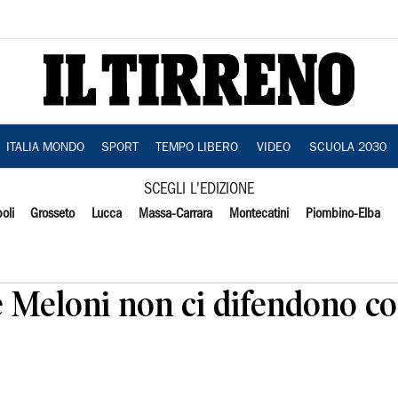
ITALIA MONDO
SPORT
TEMPO LIBERO
VIDEO
SCUOLA 2030
SCEGLI L'EDIZIONE
oli
Grosseto
Lucca
Massa-Carrara
Montecatini
Piombino-Elba
e Meloni non ci difendono co