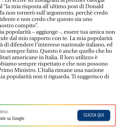
”. Lo scrive su instagram la premier Giorgia
l “la mia risposta all’ultimo post di Donald
a non tornerò sull’argomento, perchè credo
cidente e non credo che questo sia uno
 nostro compito”.
ia popolarità – aggiunge -, essere tua amica non
ende dal mio rapporto con te. La mia popolarità
 di difendere l’interesse nazionale italiano, ed
ho sempre fatto. Questo è anche quello che ho
itari americane in Italia. Il loro utilizzo è
abbiamo sempre rispettato e che non possono
 Primo Ministro. L’Italia rimane una nazione
ia popolarità non ti riguarda. Ti suggerisco di
itmo:
CLICCA QUI
izie su Google