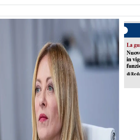
La gu
Nuovo
in vi
funzi
di Red