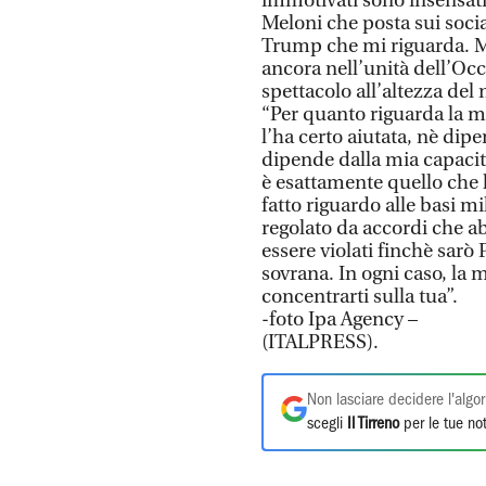
immotivati sono insensati
Meloni che posta sui socia
Trump che mi riguarda. M
ancora nell’unità dell’Oc
spettacolo all’altezza del
“Per quanto riguarda la m
l’ha certo aiutata, nè dip
dipende dalla mia capacità
è esattamente quello che 
fatto riguardo alle basi mil
regolato da accordi che 
essere violati finchè sarò
sovrana. In ogni caso, la m
concentrarti sulla tua”.
-foto Ipa Agency –
(ITALPRESS).
Non lasciare decidere l'algor
scegli
Il Tirreno
per le tue not